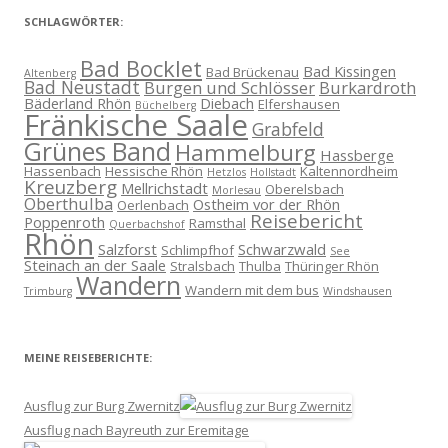
SCHLAGWÖRTER:
Bad Bocklet
Bad Kissingen
Bad Brückenau
Altenberg
Bad Neustadt
Burgen und Schlösser
Burkardroth
Bäderland Rhön
Diebach
Elfershausen
Büchelberg
Fränkische Saale
Grabfeld
Grünes Band
Hammelburg
Hassberge
Hassenbach
Hessische Rhön
Kaltennordheim
Hetzlos
Hollstadt
Kreuzberg
Mellrichstadt
Oberelsbach
Morlesau
Oberthulba
Ostheim vor der Rhön
Oerlenbach
Reisebericht
Poppenroth
Ramsthal
Querbachshof
Rhön
Salzforst
Schwarzwald
Schlimpfhof
See
Steinach an der Saale
Stralsbach
Thulba
Thüringer Rhön
Wandern
Wandern mit dem bus
Trimburg
Windshausen
MEINE REISEBERICHTE:
Ausflug zur Burg Zwernitz
Ausflug nach Bayreuth zur Eremitage