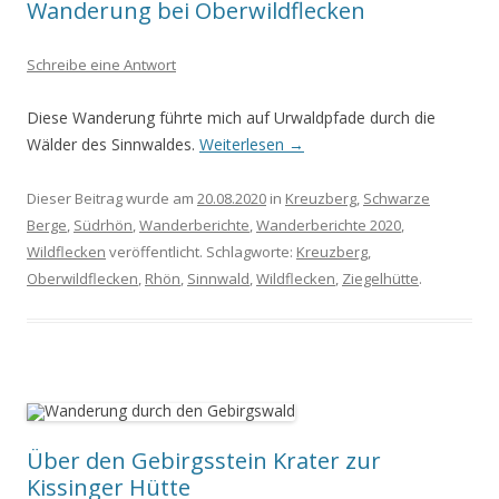
Wanderung bei Oberwildflecken
Schreibe eine Antwort
Diese Wanderung führte mich auf Urwaldpfade durch die
Wälder des Sinnwaldes.
Weiterlesen
→
Dieser Beitrag wurde am
20.08.2020
in
Kreuzberg
,
Schwarze
Berge
,
Südrhön
,
Wanderberichte
,
Wanderberichte 2020
,
Wildflecken
veröffentlicht. Schlagworte:
Kreuzberg
,
Oberwildflecken
,
Rhön
,
Sinnwald
,
Wildflecken
,
Ziegelhütte
.
Über den Gebirgsstein Krater zur
Kissinger Hütte