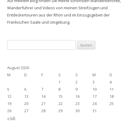
Auf meinem Blog finden Sie meine schönsten Wanderberichte,
Wanderführer und Videos von meinen Streifzügen und
Entdeckertouren aus der Rhön und im Einzugsgebiet der
Fränkischen Saale und Umgebung.
Suchen
nach:
August 2026
M
D
F
S
S
M
D
1
2
3
4
5
6
7
8
9
10
11
12
13
14
15
16
17
18
19
20
21
22
23
24
25
26
27
28
29
30
31
« Juli