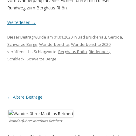
Vom Wanderparkplatz Vier Eichen führte mich dieser
Rundweg zum Berghaus Rhön.
Weiterlesen
→
Dieser Beitrag wurde am
01.01.2020
in
Bad Brückenau
,
Geroda
,
Schwarze Berge
,
Wanderberichte
,
Wanderberichte 2020
veröffentlicht. Schlagworte:
Berghaus Rhön
,
Riedenberg
,
Schildeck
,
Schwarze Berge
.
Beitrags-
←
Ältere Beiträge
Navigation
Wanderführer Matthias Reichert