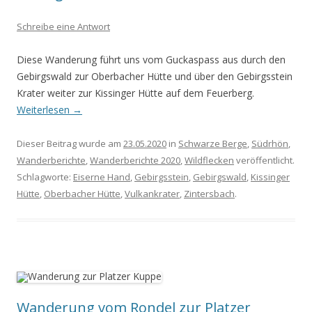
Schreibe eine Antwort
Diese Wanderung führt uns vom Guckaspass aus durch den
Gebirgswald zur Oberbacher Hütte und über den Gebirgsstein
Krater weiter zur Kissinger Hütte auf dem Feuerberg.
Weiterlesen
→
Dieser Beitrag wurde am
23.05.2020
in
Schwarze Berge
,
Südrhön
,
Wanderberichte
,
Wanderberichte 2020
,
Wildflecken
veröffentlicht.
Schlagworte:
Eiserne Hand
,
Gebirgsstein
,
Gebirgswald
,
Kissinger
Hütte
,
Oberbacher Hütte
,
Vulkankrater
,
Zintersbach
.
Wanderung vom Rondel zur Platzer