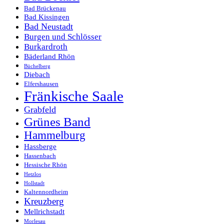
Bad Brückenau
Bad Kissingen
Bad Neustadt
Burgen und Schlösser
Burkardroth
Bäderland Rhön
Büchelberg
Diebach
Elfershausen
Fränkische Saale
Grabfeld
Grünes Band
Hammelburg
Hassberge
Hassenbach
Hessische Rhön
Hetzlos
Hollstadt
Kaltennordheim
Kreuzberg
Mellrichstadt
Morlesau