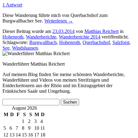
1 Antwort
Diese Wanderung führte mich von Querbachshof zum
Burgwallbacher See.
Weiterlesen
→
Dieser Beitrag wurde am
23.03.2014
von
Matthias Reichert
in
Hohenroth
,
Wanderberichte
,
Wanderberichte 2014
veröffentlicht.
Schlagworte:
Burgwallbach
,
Hohenroth
,
Querbachshof
,
Salzforst
,
See
,
Windshausen
.
Wanderführer Matthias Reichert
Auf meinem Blog finden Sie meine schönsten Wanderberichte,
Wanderführer und Videos von meinen Streifzügen und
Entdeckertouren aus der Rhön und im Einzugsgebiet der
Fränkischen Saale und Umgebung.
Suchen
nach:
August 2026
M
D
F
S
S
M
D
1
2
3
4
5
6
7
8
9
10
11
12
13
14
15
16
17
18