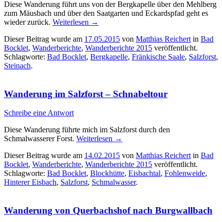
Diese Wanderung führt uns von der Bergkapelle über den Mehlberg
zum Mäusbach und über den Saatgarten und Eckardspfad geht es
wieder zurück.
Weiterlesen
→
Dieser Beitrag wurde am
17.05.2015
von
Matthias Reichert
in
Bad
Bocklet
,
Wanderberichte
,
Wanderberichte 2015
veröffentlicht.
Schlagworte:
Bad Bocklet
,
Bergkapelle
,
Fränkische Saale
,
Salzforst
,
Steinach
.
Wanderung im Salzforst – Schnabeltour
Schreibe eine Antwort
Diese Wanderung führte mich im Salzforst durch den
Schmalwasserer Forst.
Weiterlesen
→
Dieser Beitrag wurde am
14.02.2015
von
Matthias Reichert
in
Bad
Bocklet
,
Wanderberichte
,
Wanderberichte 2015
veröffentlicht.
Schlagworte:
Bad Bocklet
,
Blockhütte
,
Eisbachtal
,
Fohlenweide
,
Hinterer Eisbach
,
Salzforst
,
Schmalwasser
.
Wanderung von Querbachshof nach Burgwallbach