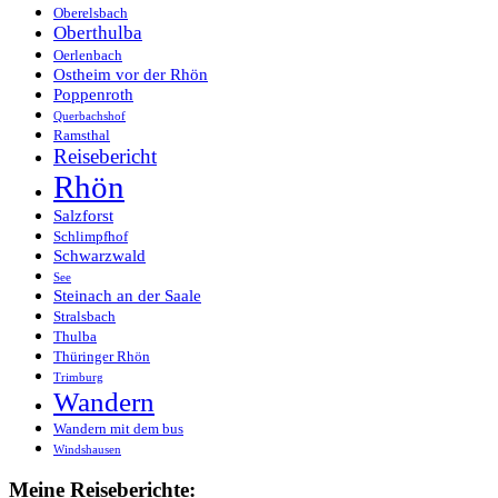
Oberelsbach
Oberthulba
Oerlenbach
Ostheim vor der Rhön
Poppenroth
Querbachshof
Ramsthal
Reisebericht
Rhön
Salzforst
Schlimpfhof
Schwarzwald
See
Steinach an der Saale
Stralsbach
Thulba
Thüringer Rhön
Trimburg
Wandern
Wandern mit dem bus
Windshausen
Meine Reiseberichte: