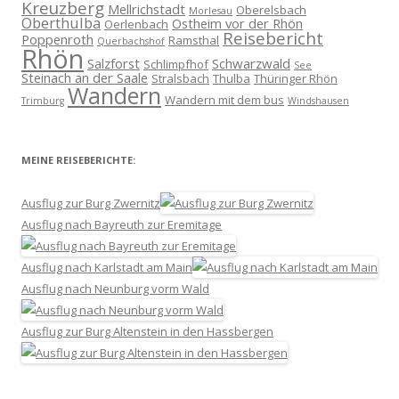
Kreuzberg
Mellrichstadt
Oberelsbach
Morlesau
Oberthulba
Ostheim vor der Rhön
Oerlenbach
Reisebericht
Poppenroth
Ramsthal
Querbachshof
Rhön
Salzforst
Schwarzwald
Schlimpfhof
See
Steinach an der Saale
Stralsbach
Thulba
Thüringer Rhön
Wandern
Wandern mit dem bus
Trimburg
Windshausen
MEINE REISEBERICHTE:
Ausflug zur Burg Zwernitz
Ausflug nach Bayreuth zur Eremitage
Ausflug nach Karlstadt am Main
Ausflug nach Neunburg vorm Wald
Ausflug zur Burg Altenstein in den Hassbergen