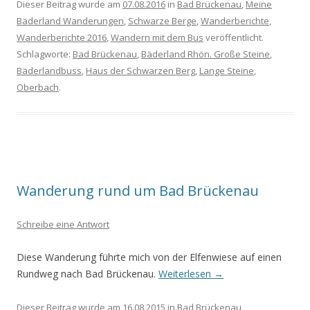
Dieser Beitrag wurde am
07.08.2016
in
Bad Brückenau
,
Meine
Bäderland Wanderungen
,
Schwarze Berge
,
Wanderberichte
,
Wanderberichte 2016
,
Wandern mit dem Bus
veröffentlicht.
Schlagworte:
Bad Brückenau
,
Bäderland Rhön. Große Steine
,
Bäderlandbuss
,
Haus der Schwarzen Berg
,
Lange Steine
,
Oberbach
.
Wanderung rund um Bad Brückenau
Schreibe eine Antwort
Diese Wanderung führte mich von der Elfenwiese auf einen
Rundweg nach Bad Brückenau.
Weiterlesen
→
Dieser Beitrag wurde am
16.08.2015
in
Bad Brückenau
,