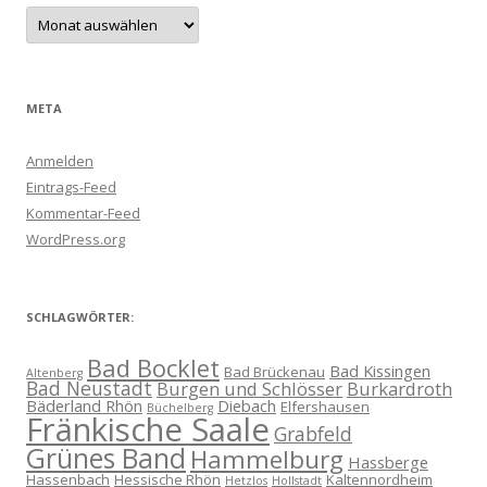
Archive
META
Anmelden
Eintrags-Feed
Kommentar-Feed
WordPress.org
SCHLAGWÖRTER:
Bad Bocklet
Bad Kissingen
Bad Brückenau
Altenberg
Bad Neustadt
Burgen und Schlösser
Burkardroth
Bäderland Rhön
Diebach
Elfershausen
Büchelberg
Fränkische Saale
Grabfeld
Grünes Band
Hammelburg
Hassberge
Hassenbach
Hessische Rhön
Kaltennordheim
Hetzlos
Hollstadt