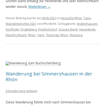
Grünen Band entlang zur Hexenlinde und über Kleinfischbach
wieder zurück.
Weiterlesen
→
Dieser Beitrag wurde am
09.05.2021
in
Hessiche Rhön
,
Tann
,
Wanderberichte 2021
veröffentlicht. Schlagworte:
Andenhausen
,
Dorflinde
,
Engelsberg
,
Friedrichshof
,
Grünes Band
,
Hexenlinde
,
Kleinfischbach
,
Rhön
,
Tann
,
Thüringer Rhön
,
Wüstung
.
Wanderung bei Simmershausen in der
Rhön
Schreibe eine Antwort
Diese Wanderung führte mich nach Simmershausen bei