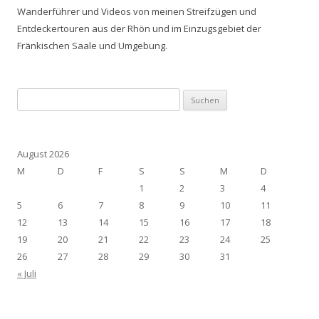
Wanderführer und Videos von meinen Streifzügen und
Entdeckertouren aus der Rhön und im Einzugsgebiet der
Fränkischen Saale und Umgebung.
Suchen
nach:
August 2026
M
D
F
S
S
M
D
1
2
3
4
5
6
7
8
9
10
11
12
13
14
15
16
17
18
19
20
21
22
23
24
25
26
27
28
29
30
31
« Juli