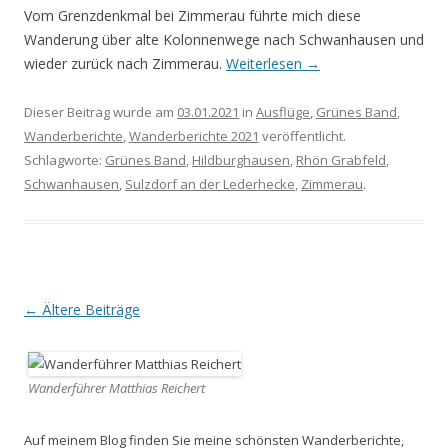
Vom Grenzdenkmal bei Zimmerau führte mich diese
Wanderung über alte Kolonnenwege nach Schwanhausen und
wieder zurück nach Zimmerau.
Weiterlesen
→
Dieser Beitrag wurde am
03.01.2021
in
Ausflüge
,
Grünes Band
,
Wanderberichte
,
Wanderberichte 2021
veröffentlicht.
Schlagworte:
Grünes Band
,
Hildburghausen
,
Rhön Grabfeld
,
Schwanhausen
,
Sulzdorf an der Lederhecke
,
Zimmerau
.
Beitrags-
←
Ältere Beiträge
Navigation
Wanderführer Matthias Reichert
Auf meinem Blog finden Sie meine schönsten Wanderberichte,