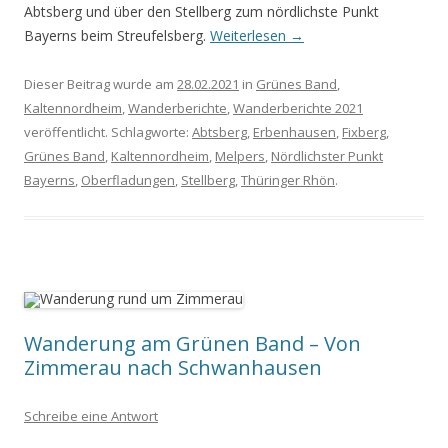
Abtsberg und über den Stellberg zum nördlichste Punkt
Bayerns beim Streufelsberg.
Weiterlesen
→
Dieser Beitrag wurde am
28.02.2021
in
Grünes Band
,
Kaltennordheim
,
Wanderberichte
,
Wanderberichte 2021
veröffentlicht. Schlagworte:
Abtsberg
,
Erbenhausen
,
Fixberg
,
Grünes Band
,
Kaltennordheim
,
Melpers
,
Nördlichster Punkt
Bayerns
,
Oberfladungen
,
Stellberg
,
Thüringer Rhön
.
Wanderung am Grünen Band – Von
Zimmerau nach Schwanhausen
Schreibe eine Antwort