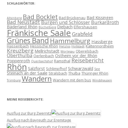
SCHLAGWÖRTER:
Bad Bocklet
Bad Kissingen
Bad Brückenau
Altenberg
Bad Neustadt
Burgen und Schlösser
Burkardroth
Bäderland Rhön
Diebach
Elfershausen
Büchelberg
Fränkische Saale
Grabfeld
Grünes Band
Hammelburg
Hassberge
Hassenbach
Hessische Rhön
Kaltennordheim
Hetzlos
Hollstadt
Kreuzberg
Mellrichstadt
Oberelsbach
Morlesau
Oberthulba
Ostheim vor der Rhön
Oerlenbach
Reisebericht
Poppenroth
Ramsthal
Querbachshof
Rhön
Salzforst
Schwarzwald
Schlimpfhof
See
Steinach an der Saale
Stralsbach
Thulba
Thüringer Rhön
Wandern
Wandern mit dem bus
Trimburg
Windshausen
MEINE REISEBERICHTE:
Ausflug zur Burg Zwernitz
Ausflug nach Bayreuth zur Eremitage