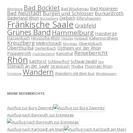
Bad Bocklet
Bad Kissingen
Bad Brückenau
Altenberg
Bad Neustadt
Burgen und Schlösser
Burkardroth
Bäderland Rhön
Diebach
Elfershausen
Büchelberg
Fränkische Saale
Grabfeld
Grünes Band
Hammelburg
Hassberge
Hassenbach
Hessische Rhön
Kaltennordheim
Hetzlos
Hollstadt
Kreuzberg
Mellrichstadt
Oberelsbach
Morlesau
Oberthulba
Ostheim vor der Rhön
Oerlenbach
Reisebericht
Poppenroth
Ramsthal
Querbachshof
Rhön
Salzforst
Schwarzwald
Schlimpfhof
See
Steinach an der Saale
Stralsbach
Thulba
Thüringer Rhön
Wandern
Wandern mit dem bus
Trimburg
Windshausen
MEINE REISEBERICHTE:
Ausflug zur Burg Zwernitz
Ausflug nach Bayreuth zur Eremitage
Ausflug nach Karlstadt am Main