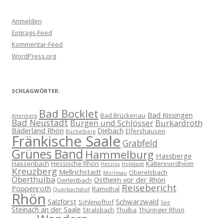
Anmelden
Eintrags-Feed
Kommentar-Feed
WordPress.org
SCHLAGWÖRTER:
Bad Bocklet
Bad Kissingen
Bad Brückenau
Altenberg
Bad Neustadt
Burgen und Schlösser
Burkardroth
Bäderland Rhön
Diebach
Elfershausen
Büchelberg
Fränkische Saale
Grabfeld
Grünes Band
Hammelburg
Hassberge
Hassenbach
Hessische Rhön
Kaltennordheim
Hetzlos
Hollstadt
Kreuzberg
Mellrichstadt
Oberelsbach
Morlesau
Oberthulba
Ostheim vor der Rhön
Oerlenbach
Reisebericht
Poppenroth
Ramsthal
Querbachshof
Rhön
Salzforst
Schwarzwald
Schlimpfhof
See
Steinach an der Saale
Stralsbach
Thulba
Thüringer Rhön