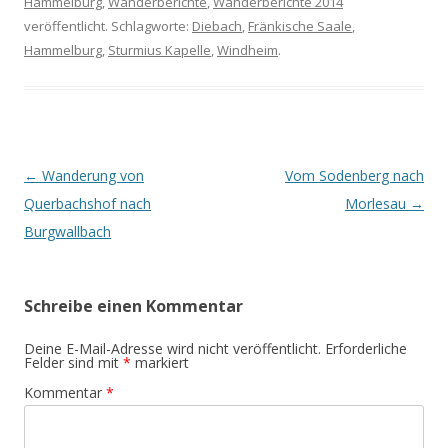
Hammelburg
,
Wanderberichte
,
Wanderberichte 2014
veröffentlicht. Schlagworte:
Diebach
,
Fränkische Saale
,
Hammelburg
,
Sturmius Kapelle
,
Windheim
.
Beitrags-
←
Wanderung von
Vom Sodenberg nach
Navigation
Querbachshof nach
Morlesau
→
Burgwallbach
Schreibe einen Kommentar
Deine E-Mail-Adresse wird nicht veröffentlicht.
Erforderliche
Felder sind mit
*
markiert
Kommentar
*