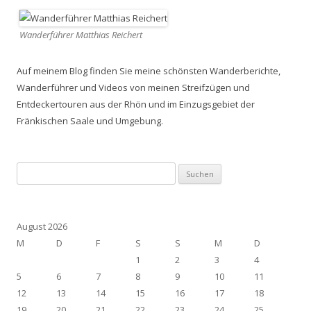
Wanderführer Matthias Reichert
Auf meinem Blog finden Sie meine schönsten Wanderberichte,
Wanderführer und Videos von meinen Streifzügen und
Entdeckertouren aus der Rhön und im Einzugsgebiet der
Fränkischen Saale und Umgebung.
Suchen
nach:
August 2026
M
D
F
S
S
M
D
1
2
3
4
5
6
7
8
9
10
11
12
13
14
15
16
17
18
19
20
21
22
23
24
25