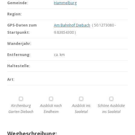
Gemeinde:
Hammelburg
Region:
GPS-Daten zum
Am Bahnhof Diebach
( 50.1273080 -
Startpunkt:
9.83854300 )
Wanderjahr:
Entfernung:
ca.
km
Haltestelle:
Art:
Kirchenburg
Ausblick nach
Ausblick ins
Schöne Ausblicke
Garten Diebach
Eindheim
Saaletal
ins Saaletal
Wegbeschreibung: