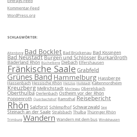
Eintrags-Feed
Kommentar-Feed
WordPress.org
SCHLAGWÖRTER:
Bad Bocklet
Bad Kissingen
Bad Brückenau
Altenberg
Bad Neustadt
Burgen und Schlösser
Burkardroth
Bäderland Rhön
Diebach
Elfershausen
Büchelberg
Fränkische Saale
Grabfeld
Grünes Band
Hammelburg
Hassberge
Hassenbach
Hessische Rhön
Kaltennordheim
Hetzlos
Hollstadt
Kreuzberg
Mellrichstadt
Oberelsbach
Morlesau
Oberthulba
Ostheim vor der Rhön
Oerlenbach
Reisebericht
Poppenroth
Ramsthal
Querbachshof
Rhön
Salzforst
Schwarzwald
Schlimpfhof
See
Steinach an der Saale
Stralsbach
Thulba
Thüringer Rhön
Wandern
Wandern mit dem bus
Trimburg
Windshausen