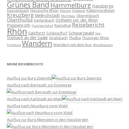
Grünes Band
Hammelburg
Hassberge
Hassenbach
Hessische Rhön
Kaltennordheim
Hetzlos
Hollstadt
Kreuzberg
Mellrichstadt
Oberelsbach
Morlesau
Oberthulba
Ostheim vor der Rhön
Oerlenbach
Reisebericht
Poppenroth
Ramsthal
Querbachshof
Rhön
Salzforst
Schwarzwald
Schlimpfhof
See
Steinach an der Saale
Stralsbach
Thulba
Thüringer Rhön
Wandern
Wandern mit dem bus
Trimburg
Windshausen
MEINE REISEBERICHTE:
Ausflug zur Burg Zwernitz
Ausflug nach Bayreuth zur Eremitage
Ausflug nach Karlstadt am Main
Ausflug nach Neunburg vorm Wald
Ausflug zur Burg Altenstein in den Hassbergen