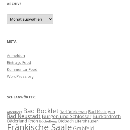
ARCHIVE
Archive
META
Anmelden
Eintrags-Feed
Kommentar-Feed
WordPress.org
SCHLAGWÖRTER:
Bad Bocklet
Bad Kissingen
Bad Brückenau
Altenberg
Bad Neustadt
Burgen und Schlösser
Burkardroth
Bäderland Rhön
Diebach
Elfershausen
Büchelberg
Fränkische Saale
Grabfeld