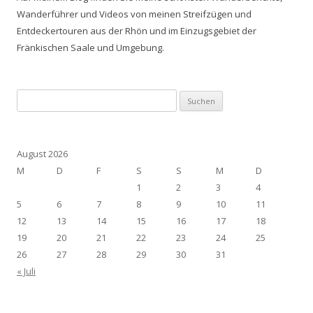
Wanderführer und Videos von meinen Streifzügen und
Entdeckertouren aus der Rhön und im Einzugsgebiet der
Fränkischen Saale und Umgebung.
Suchen
nach:
August 2026
M
D
F
S
S
M
D
1
2
3
4
5
6
7
8
9
10
11
12
13
14
15
16
17
18
19
20
21
22
23
24
25
26
27
28
29
30
31
« Juli