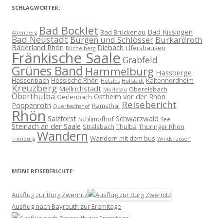
SCHLAGWÖRTER:
Bad Bocklet
Bad Kissingen
Bad Brückenau
Altenberg
Bad Neustadt
Burgen und Schlösser
Burkardroth
Bäderland Rhön
Diebach
Elfershausen
Büchelberg
Fränkische Saale
Grabfeld
Grünes Band
Hammelburg
Hassberge
Hassenbach
Hessische Rhön
Kaltennordheim
Hetzlos
Hollstadt
Kreuzberg
Mellrichstadt
Oberelsbach
Morlesau
Oberthulba
Ostheim vor der Rhön
Oerlenbach
Reisebericht
Poppenroth
Ramsthal
Querbachshof
Rhön
Salzforst
Schwarzwald
Schlimpfhof
See
Steinach an der Saale
Stralsbach
Thulba
Thüringer Rhön
Wandern
Wandern mit dem bus
Trimburg
Windshausen
MEINE REISEBERICHTE:
Ausflug zur Burg Zwernitz
Ausflug nach Bayreuth zur Eremitage