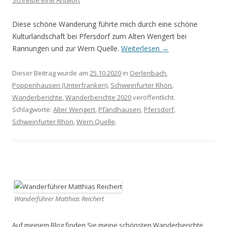
Schreibe eine Antwort
Diese schöne Wanderung führte mich durch eine schöne
Kulturlandschaft bei Pfersdorf zum Alten Wengert bei
Rannungen und zur Wern Quelle.
Weiterlesen
→
Dieser Beitrag wurde am
25.10.2020
in
Oerlenbach
,
Poppenhausen (Unterfranken)
,
Schweinfurter Rhön
,
Wanderberichte
,
Wanderberichte 2020
veröffentlicht.
Schlagworte:
Alter Wengert
,
Pfändhausen
,
Pfersdorf
,
Schweinfurter Rhön
,
Wern Quelle
.
Wanderführer Matthias Reichert
Auf meinem Blog finden Sie meine schönsten Wanderberichte,