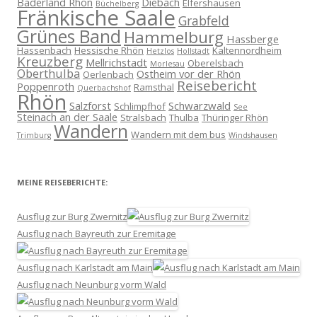
Bäderland Rhön
Diebach
Elfershausen
Büchelberg
Fränkische Saale
Grabfeld
Grünes Band
Hammelburg
Hassberge
Hassenbach
Hessische Rhön
Kaltennordheim
Hetzlos
Hollstadt
Kreuzberg
Mellrichstadt
Oberelsbach
Morlesau
Oberthulba
Ostheim vor der Rhön
Oerlenbach
Reisebericht
Poppenroth
Ramsthal
Querbachshof
Rhön
Salzforst
Schwarzwald
Schlimpfhof
See
Steinach an der Saale
Stralsbach
Thulba
Thüringer Rhön
Wandern
Wandern mit dem bus
Trimburg
Windshausen
MEINE REISEBERICHTE:
Ausflug zur Burg Zwernitz
Ausflug nach Bayreuth zur Eremitage
Ausflug nach Karlstadt am Main
Ausflug nach Neunburg vorm Wald