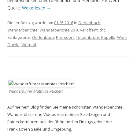
bei Arnshausen über Oerlenbach und Pfersdorf zur Wern
Quelle.
Weiterlesen
→
Dieser Beitrag wurde am
01.05.2016
in
Oerlenbach
,
Wanderberichte
,
Wanderberichte 2016
veröffentlicht.
Schlagworte:
Oerlenbach
,
Pfersdorf
,
Terzenbrunn Kapelle
,
Wern
Quelle
,
Werntal
.
Wanderführer Matthias Reichert
Auf meinem Blog finden Sie meine schönsten Wanderberichte,
Wanderführer und Videos von meinen Streifzügen und
Entdeckertouren aus der Rhön und im Einzugsgebiet der
Fränkischen Saale und Umgebung.