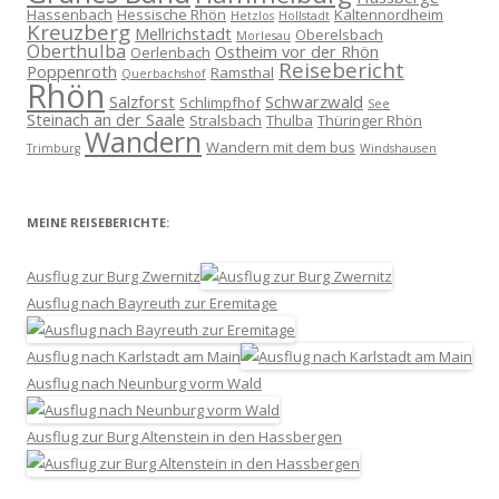
Hassenbach
Hessische Rhön
Kaltennordheim
Hetzlos
Hollstadt
Kreuzberg
Mellrichstadt
Oberelsbach
Morlesau
Oberthulba
Ostheim vor der Rhön
Oerlenbach
Reisebericht
Poppenroth
Ramsthal
Querbachshof
Rhön
Salzforst
Schwarzwald
Schlimpfhof
See
Steinach an der Saale
Stralsbach
Thulba
Thüringer Rhön
Wandern
Wandern mit dem bus
Trimburg
Windshausen
MEINE REISEBERICHTE:
Ausflug zur Burg Zwernitz
Ausflug nach Bayreuth zur Eremitage
Ausflug nach Karlstadt am Main
Ausflug nach Neunburg vorm Wald
Ausflug zur Burg Altenstein in den Hassbergen