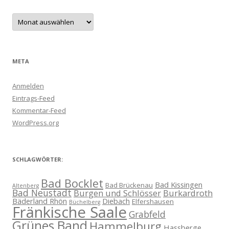
Archive
META
Anmelden
Eintrags-Feed
Kommentar-Feed
WordPress.org
SCHLAGWÖRTER:
Bad Bocklet
Bad Kissingen
Bad Brückenau
Altenberg
Bad Neustadt
Burgen und Schlösser
Burkardroth
Bäderland Rhön
Diebach
Elfershausen
Büchelberg
Fränkische Saale
Grabfeld
Grünes Band
Hammelburg
Hassberge