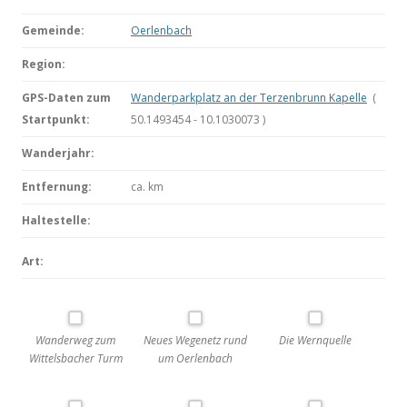
Gemeinde:
Oerlenbach
Region:
GPS-Daten zum
Wanderparkplatz an der Terzenbrunn Kapelle
(
Startpunkt:
50.1493454 - 10.1030073 )
Wanderjahr:
Entfernung:
ca.
km
Haltestelle:
Art:
Wanderweg zum
Neues Wegenetz rund
Die Wernquelle
Wittelsbacher Turm
um Oerlenbach