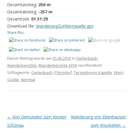
Gesamtanstieg:
256 m
Gesamtabstieg:
-257 m
Gesamtzeit:
01:31:29
Download file:
WanderungZurWernquelle.gpx
Share this...
Dieser Beitrag wurde am
01.05.2016
in
Oerlenbach
,
Wanderberichte
,
Wanderberichte 2016
veröffentlicht.
Schlagworte:
Oerlenbach
,
Pfersdorf
,
Terzenbrunn Kapelle
,
Wern
Quelle
,
Werntal
.
Beitrags-
←
Von Gemünden zum Kloster
Wanderung von Ebenhausen
Navigation
Schönau
zum Knückelein
→