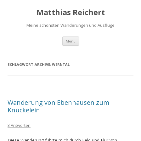
Matthias Reichert
Meine schönsten Wanderungen und Ausflüge
Zum
Menü
Inhalt
springen
SCHLAGWORT-ARCHIVE:
WERNTAL
Wanderung von Ebenhausen zum
Knückelein
3 Antworten
Diese Wanderung führte mich durch Feld und Flur von