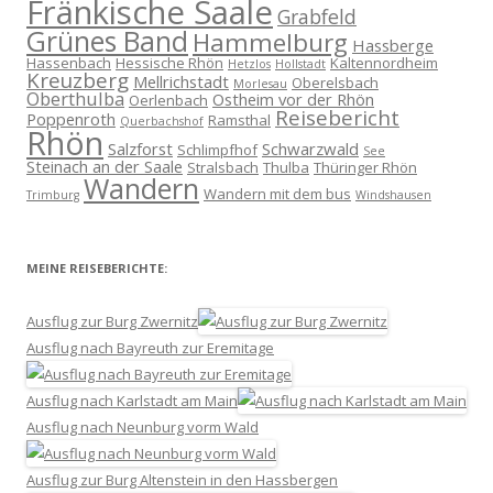
Fränkische Saale
Grabfeld
Grünes Band
Hammelburg
Hassberge
Hassenbach
Hessische Rhön
Kaltennordheim
Hetzlos
Hollstadt
Kreuzberg
Mellrichstadt
Oberelsbach
Morlesau
Oberthulba
Ostheim vor der Rhön
Oerlenbach
Reisebericht
Poppenroth
Ramsthal
Querbachshof
Rhön
Salzforst
Schwarzwald
Schlimpfhof
See
Steinach an der Saale
Stralsbach
Thulba
Thüringer Rhön
Wandern
Wandern mit dem bus
Trimburg
Windshausen
MEINE REISEBERICHTE:
Ausflug zur Burg Zwernitz
Ausflug nach Bayreuth zur Eremitage
Ausflug nach Karlstadt am Main
Ausflug nach Neunburg vorm Wald
Ausflug zur Burg Altenstein in den Hassbergen