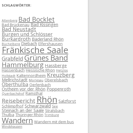
SCHLAGWÖRTER:
Bad Bocklet
Altenberg
Bad Kissingen
Bad Brückenau
Bad Neustadt
Burgen und Schlösser
Burkardroth
Bäderland Rhön
Diebach
Elfershausen
Büchelberg
Fränkische Saale
Grünes Band
Grabfeld
Hammelburg
Hassberge
Hassenbach
Hessische Rhön
Hetzlos
Kreuzberg
Kaltennordheim
Hollstadt
Mellrichstadt
Oberelsbach
Morlesau
Oberthulba
Oerlenbach
Ostheim vor der Rhön
Poppenroth
Ramsthal
Querbachshof
Rhön
Reisebericht
Salzforst
Schwarzwald
Schlimpfhof
See
Steinach an der Saale
Stralsbach
Thulba
Thüringer Rhön
Trimburg
Wandern
Wandern mit dem bus
Windshausen