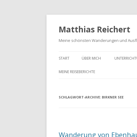
Matthias Reichert
Meine schönsten Wanderungen und Ausf
START
ÜBER MICH
UNTERRICHT
MEINE REISEBERICHTE
FRANKENWALD URLAUB 2023
SCHLAGWORT-ARCHIVE:
MEIN SCHWARZWALD URLAUB
BIRKNER SEE
2018
UNTERWEGS IM GOTTESGARTEN
WANDERN IN DER OBERPFALZ
Wanderung von Ebenhau
2021