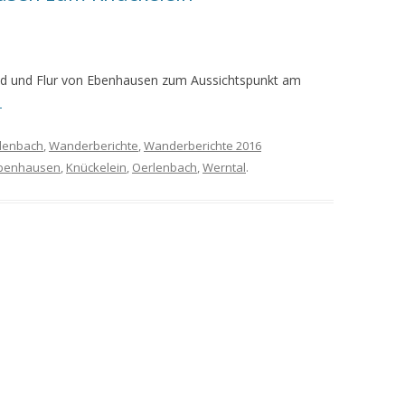
MEINE WANDERUNGEN 2019
MEINE WANDERUNGEN 2020
ld und Flur von Ebenhausen zum Aussichtspunkt am
→
MEINE WANDERUNGEN 2021
MEINE WANDERUNGEN VOM
lenbach
,
Wanderberichte
,
Wanderberichte 2016
KREUZBERG BIS HAMMELBURG
benhausen
,
Knückelein
,
Oerlenbach
,
Werntal
.
VOM KREUZBERG NACH
HAMMELBURG
WANDERFÜHRER
WANDERN AM GRÜNEN BAND IN
DER RHÖN UND GRABFELD