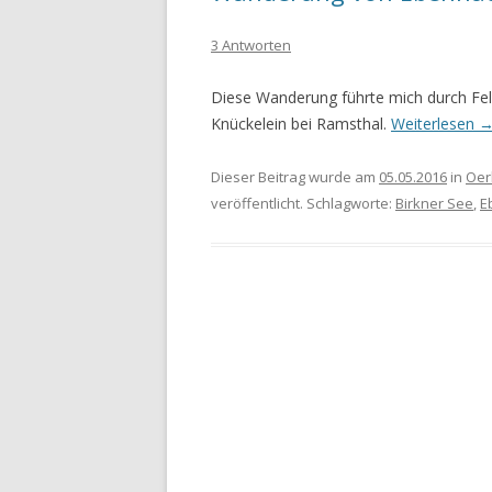
3 Antworten
WANDERURLAUB FÜSSEN 2022
WANDERURLAUB IM OBEREN
Diese Wanderung führte mich durch Fe
MAINTAL
Knückelein bei Ramsthal.
Weiterlesen
Dieser Beitrag wurde am
05.05.2016
in
Oer
veröffentlicht. Schlagworte:
Birkner See
,
E