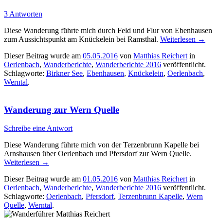
3 Antworten
Diese Wanderung führte mich durch Feld und Flur von Ebenhausen
zum Aussichtspunkt am Knückelein bei Ramsthal.
Weiterlesen
→
Dieser Beitrag wurde am
05.05.2016
von
Matthias Reichert
in
Oerlenbach
,
Wanderberichte
,
Wanderberichte 2016
veröffentlicht.
Schlagworte:
Birkner See
,
Ebenhausen
,
Knückelein
,
Oerlenbach
,
Werntal
.
Wanderung zur Wern Quelle
Schreibe eine Antwort
Diese Wanderung führte mich von der Terzenbrunn Kapelle bei
Arnshausen über Oerlenbach und Pfersdorf zur Wern Quelle.
Weiterlesen
→
Dieser Beitrag wurde am
01.05.2016
von
Matthias Reichert
in
Oerlenbach
,
Wanderberichte
,
Wanderberichte 2016
veröffentlicht.
Schlagworte:
Oerlenbach
,
Pfersdorf
,
Terzenbrunn Kapelle
,
Wern
Quelle
,
Werntal
.