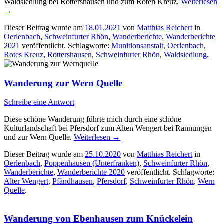
Waldsiedlung bei Rottershausen und zum Roten Kreuz.
Weiterlesen
→
Dieser Beitrag wurde am
18.01.2021
von
Matthias Reichert
in
Oerlenbach
,
Schweinfurter Rhön
,
Wanderberichte
,
Wanderberichte
2021
veröffentlicht. Schlagworte:
Munitionsanstalt
,
Oerlenbach
,
Rotes Kreuz
,
Rottershausen
,
Schweinfurter Rhön
,
Waldsiedlung
.
Wanderung zur Wern Quelle
Schreibe eine Antwort
Diese schöne Wanderung führte mich durch eine schöne
Kulturlandschaft bei Pfersdorf zum Alten Wengert bei Rannungen
und zur Wern Quelle.
Weiterlesen
→
Dieser Beitrag wurde am
25.10.2020
von
Matthias Reichert
in
Oerlenbach
,
Poppenhausen (Unterfranken)
,
Schweinfurter Rhön
,
Wanderberichte
,
Wanderberichte 2020
veröffentlicht. Schlagworte:
Alter Wengert
,
Pfändhausen
,
Pfersdorf
,
Schweinfurter Rhön
,
Wern
Quelle
.
Wanderung von Ebenhausen zum Knückelein