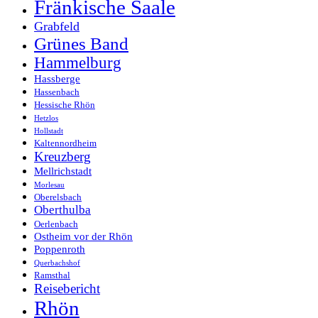
Fränkische Saale
Grabfeld
Grünes Band
Hammelburg
Hassberge
Hassenbach
Hessische Rhön
Hetzlos
Hollstadt
Kaltennordheim
Kreuzberg
Mellrichstadt
Morlesau
Oberelsbach
Oberthulba
Oerlenbach
Ostheim vor der Rhön
Poppenroth
Querbachshof
Ramsthal
Reisebericht
Rhön