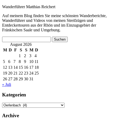
Wanderführer Matthias Reichert
Auf meinem Blog finden Sie meine schönsten Wanderberichte,
Wanderführer und Videos von meinen Streifzügen und
Entdeckertouren aus der Rhön und im Einzugsgebiet der
Fränkischen Saale und Umgebung.
Suchen
nach:
August 2026
M
D
F
S
S
M
D
1
2
3
4
5
6
7
8
9
10
11
12
13
14
15
16
17
18
19
20
21
22
23
24
25
26
27
28
29
30
31
« Juli
Kategorien
Kategorien
Archive