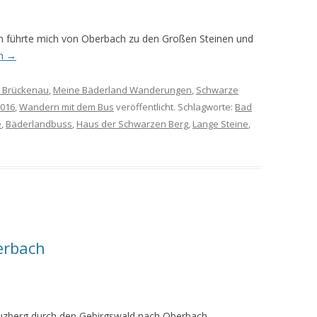
n führte mich von Oberbach zu den Großen Steinen und
en
→
 Brückenau
,
Meine Bäderland Wanderungen
,
Schwarze
2016
,
Wandern mit dem Bus
veröffentlicht. Schlagworte:
Bad
e
,
Bäderlandbuss
,
Haus der Schwarzen Berg
,
Lange Steine
,
erbach
zberg durch den Gebirgswald nach Oberbach.