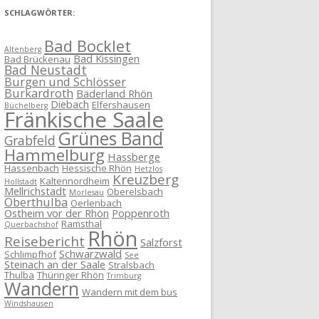
SCHLAGWÖRTER:
Bad Bocklet
Altenberg
Bad Kissingen
Bad Brückenau
Bad Neustadt
Burgen und Schlösser
Burkardroth
Bäderland Rhön
Diebach
Elfershausen
Büchelberg
Fränkische Saale
Grünes Band
Grabfeld
Hammelburg
Hassberge
Hassenbach
Hessische Rhön
Hetzlos
Kreuzberg
Kaltennordheim
Hollstadt
Mellrichstadt
Oberelsbach
Morlesau
Oberthulba
Oerlenbach
Ostheim vor der Rhön
Poppenroth
Ramsthal
Querbachshof
Rhön
Reisebericht
Salzforst
Schwarzwald
Schlimpfhof
See
Steinach an der Saale
Stralsbach
Thulba
Thüringer Rhön
Trimburg
Wandern
Wandern mit dem bus
Windshausen