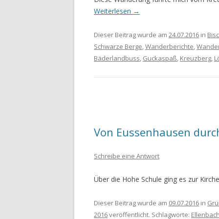
Weiterlesen
→
Dieser Beitrag wurde am
24.07.2016
in
Bis
Schwarze Berge
,
Wanderberichte
,
Wander
Bäderlandbuss
,
Guckaspaß
,
Kreuzberg
,
L
Von Eussenhausen durch
Schreibe eine Antwort
Über die Hohe Schule ging es zur Kirc
Dieser Beitrag wurde am
09.07.2016
in
Grü
2016
veröffentlicht. Schlagworte:
Ellenbac