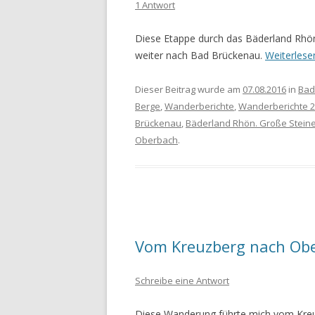
1 Antwort
Diese Etappe durch das Bäderland Rhö
weiter nach Bad Brückenau.
Weiterles
Dieser Beitrag wurde am
07.08.2016
in
Bad
Berge
,
Wanderberichte
,
Wanderberichte 
Brückenau
,
Bäderland Rhön. Große Stein
Oberbach
.
Vom Kreuzberg nach Ob
Schreibe eine Antwort
Diese Wanderung führte mich vom Kreu