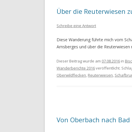
Über die Reuterwiesen 
WANDERURLAUB FÜSSEN 2022
WANDERURLAUB IM OBEREN
Schreibe eine Antwort
MAINTAL
Diese Wanderung führte mich vom Sch
Arnsberges und über die Reuterwiesen
Dieser Beitrag wurde am
07.08.2016
in
Bis
Wanderberichte 2016
veröffentlicht. Schl
Oberwildflecken
,
Reuterwiesen
,
Schafbru
Von Oberbach nach Bad