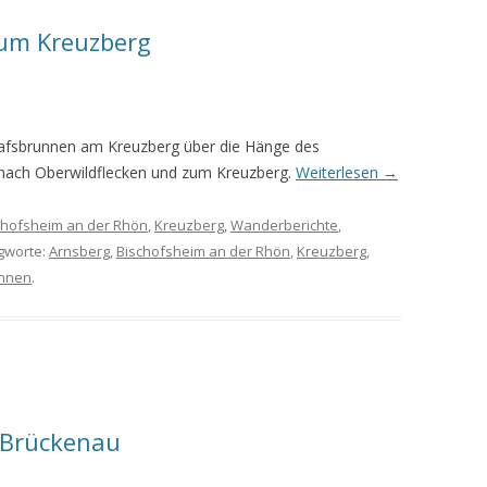
zum Kreuzberg
MEINE WANDERUNGEN 2019
MEINE WANDERUNGEN 2020
MEINE WANDERUNGEN 2021
afsbrunnen am Kreuzberg über die Hänge des
MEINE WANDERUNGEN VOM
 nach Oberwildflecken und zum Kreuzberg.
Weiterlesen
→
KREUZBERG BIS HAMMELBURG
chofsheim an der Rhön
,
Kreuzberg
,
Wanderberichte
,
VOM KREUZBERG NACH
agworte:
Arnsberg
,
Bischofsheim an der Rhön
,
Kreuzberg
,
HAMMELBURG
nnen
.
WANDERFÜHRER
WANDERN AM GRÜNEN BAND IN
DER RHÖN UND GRABFELD
 Brückenau