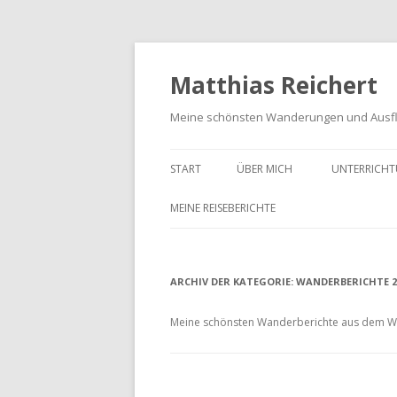
Matthias Reichert
Meine schönsten Wanderungen und Ausf
START
ÜBER MICH
UNTERRICHT
MEINE REISEBERICHTE
FRANKENWALD URLAUB 2023
ARCHIV DER KATEGORIE:
MEIN SCHWARZWALD URLAUB
WANDERBERICHTE 2
2018
Meine schönsten Wanderberichte aus dem W
UNTERWEGS IM GOTTESGARTEN
WANDERN IN DER OBERPFALZ
2021