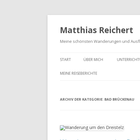
Matthias Reichert
Meine schönsten Wanderungen und Ausf
START
ÜBER MICH
UNTERRICHT
MEINE REISEBERICHTE
FRANKENWALD URLAUB 2023
ARCHIV DER KATEGORIE:
MEIN SCHWARZWALD URLAUB
BAD BRÜCKENAU
2018
UNTERWEGS IM GOTTESGARTEN
WANDERN IN DER OBERPFALZ
2021