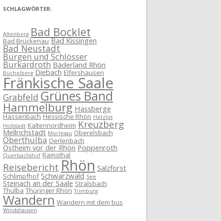
SCHLAGWÖRTER:
Bad Bocklet
Altenberg
Bad Kissingen
Bad Brückenau
Bad Neustadt
Burgen und Schlösser
Burkardroth
Bäderland Rhön
Diebach
Elfershausen
Büchelberg
Fränkische Saale
Grünes Band
Grabfeld
Hammelburg
Hassberge
Hassenbach
Hessische Rhön
Hetzlos
Kreuzberg
Kaltennordheim
Hollstadt
Mellrichstadt
Oberelsbach
Morlesau
Oberthulba
Oerlenbach
Ostheim vor der Rhön
Poppenroth
Ramsthal
Querbachshof
Rhön
Reisebericht
Salzforst
Schwarzwald
Schlimpfhof
See
Steinach an der Saale
Stralsbach
Thulba
Thüringer Rhön
Trimburg
Wandern
Wandern mit dem bus
Windshausen