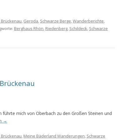
 Brückenau
,
Geroda
,
Schwarze Berge
,
Wanderberichte
,
agworte:
Berghaus Rhön
,
Riedenberg
,
Schildeck
,
Schwarze
 Brückenau
n führte mich von Oberbach zu den Großen Steinen und
en
→
 Brückenau
,
Meine Bäderland Wanderungen
,
Schwarze