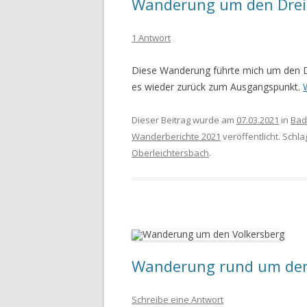
Wanderung um den Drei
WANDERURLAUB FÜSSEN 2022
1 Antwort
WANDERURLAUB IM OBEREN
Diese Wanderung führte mich um den Dr
MAINTAL
es wieder zurück zum Ausgangspunkt.
Dieser Beitrag wurde am
07.03.2021
in
Bad
Wanderberichte 2021
veröffentlicht. Schl
Oberleichtersbach
.
Wanderung rund um den
Schreibe eine Antwort