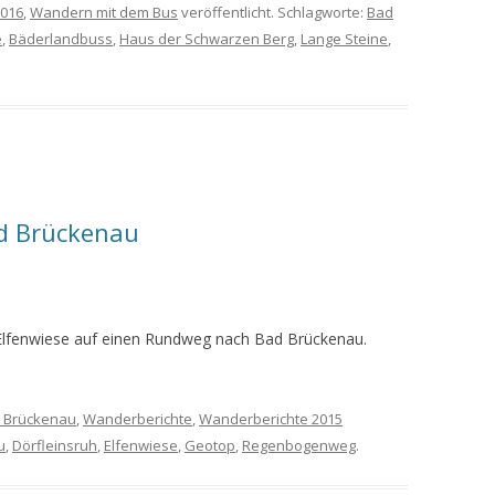
2016
,
Wandern mit dem Bus
veröffentlicht. Schlagworte:
Bad
e
,
Bäderlandbuss
,
Haus der Schwarzen Berg
,
Lange Steine
,
d Brückenau
Elfenwiese auf einen Rundweg nach Bad Brückenau.
 Brückenau
,
Wanderberichte
,
Wanderberichte 2015
u
,
Dörfleinsruh
,
Elfenwiese
,
Geotop
,
Regenbogenweg
.