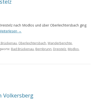
stelz
MEINE WANDERUNGEN 2019
MEINE WANDERUNGEN 2020
eistelz nach Modlos und über Oberleichtersbach ging
MEINE WANDERUNGEN 2021
Weiterlesen
→
MEINE WANDERUNGEN VOM
 Brückenau
,
Oberleichtersbach
,
Wanderberichte
,
KREUZBERG BIS HAMMELBURG
agworte:
Bad Brückenau
,
Bernbrunn
,
Dreistelz
,
Modlos
,
VOM KREUZBERG NACH
HAMMELBURG
WANDERFÜHRER
WANDERN AM GRÜNEN BAND IN
DER RHÖN UND GRABFELD
 Volkersberg