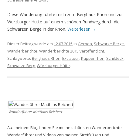
Schreibe eine Antwort
Diese Wanderung führte mich zum Berghaus Rhön und zur
Würzburger Hütte auf einem schönen Rundweg durch die
Schwarzen Berge in der Rhön.
Weiterlesen
→
Dieser Beitrag wurde am
12.07.2015
in
Geroda
,
Schwarze Berge
,
Wanderberichte
,
Wanderberichte 2015
veröffentlicht.
Schlagworte:
Berghaus Rhön
,
Extratour
,
Kuppenrhön
,
Schildeck
,
Schwarze Berg
,
Würzburger Hütte
.
Wanderführer Matthias Reichert
Auf meinem Blog finden Sie meine schönsten Wanderberichte,
Wanderführer und Videos von meinen Streifzügen und