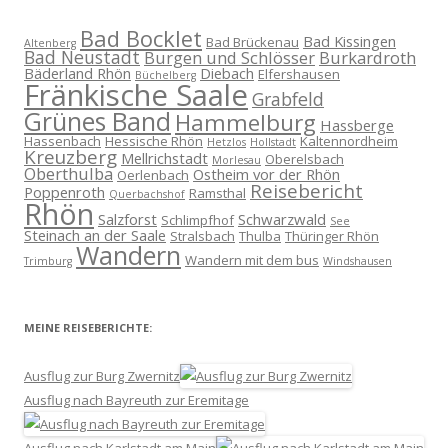
Bad Bocklet
Bad Kissingen
Bad Brückenau
Altenberg
Bad Neustadt
Burgen und Schlösser
Burkardroth
Bäderland Rhön
Diebach
Elfershausen
Büchelberg
Fränkische Saale
Grabfeld
Grünes Band
Hammelburg
Hassberge
Hassenbach
Hessische Rhön
Kaltennordheim
Hetzlos
Hollstadt
Kreuzberg
Mellrichstadt
Oberelsbach
Morlesau
Oberthulba
Ostheim vor der Rhön
Oerlenbach
Reisebericht
Poppenroth
Ramsthal
Querbachshof
Rhön
Salzforst
Schwarzwald
Schlimpfhof
See
Steinach an der Saale
Stralsbach
Thulba
Thüringer Rhön
Wandern
Wandern mit dem bus
Trimburg
Windshausen
MEINE REISEBERICHTE:
Ausflug zur Burg Zwernitz
Ausflug nach Bayreuth zur Eremitage