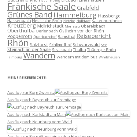
Elfershausen
Büchelberg
Fränkische Saale
Grabfeld
Grünes Band
Hammelburg
Hassberge
Hassenbach
Hessische Rhön
Kaltennordheim
Hetzlos
Hollstadt
Kreuzberg
Mellrichstadt
Oberelsbach
Morlesau
Oberthulba
Ostheim vor der Rhön
Oerlenbach
Reisebericht
Poppenroth
Ramsthal
Querbachshof
Rhön
Salzforst
Schwarzwald
Schlimpfhof
See
Steinach an der Saale
Stralsbach
Thulba
Thüringer Rhön
Wandern
Wandern mit dem bus
Trimburg
Windshausen
MEINE REISEBERICHTE:
Ausflug zur Burg Zwernitz
Ausflug nach Bayreuth zur Eremitage
Ausflug nach Karlstadt am Main
Ausflug nach Neunburg vorm Wald
Ausflug zur Burg Altenstein in den Hassbergen