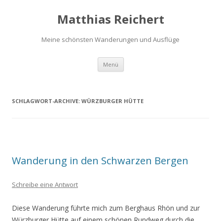
Matthias Reichert
Meine schönsten Wanderungen und Ausflüge
Zum
Menü
Inhalt
springen
SCHLAGWORT-ARCHIVE:
WÜRZBURGER HÜTTE
Wanderung in den Schwarzen Bergen
Schreibe eine Antwort
Diese Wanderung führte mich zum Berghaus Rhön und zur
Würzburger Hütte auf einem schönen Rundweg durch die