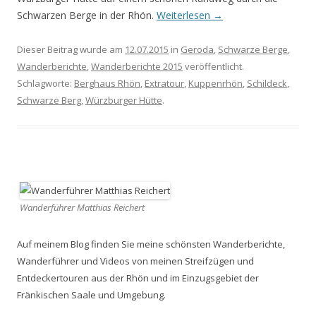
Schwarzen Berge in der Rhön.
Weiterlesen
→
Dieser Beitrag wurde am
12.07.2015
in
Geroda
,
Schwarze Berge
,
Wanderberichte
,
Wanderberichte 2015
veröffentlicht.
Schlagworte:
Berghaus Rhön
,
Extratour
,
Kuppenrhön
,
Schildeck
,
Schwarze Berg
,
Würzburger Hütte
.
Wanderführer Matthias Reichert
Auf meinem Blog finden Sie meine schönsten Wanderberichte,
Wanderführer und Videos von meinen Streifzügen und
Entdeckertouren aus der Rhön und im Einzugsgebiet der
Fränkischen Saale und Umgebung.