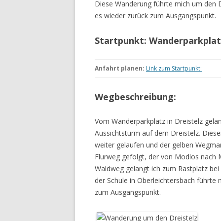
Diese Wanderung führte mich um den Dr
es wieder zurück zum Ausgangspunkt.
WANDERURLAUB FÜSSEN 2022
Startpunkt: Wanderparkplatz
WANDERURLAUB IM OBEREN
MAINTAL
Anfahrt planen:
Link zum Startpunkt:
Wegbeschreibung:
Vom Wanderparkplatz in Dreistelz gela
Aussichtsturm auf dem Dreistelz. Dieser
weiter gelaufen und der gelben Wegmar
Flurweg gefolgt, der von Modlos nach 
Waldweg gelangt ich zum Rastplatz bei 
der Schule in Oberleichtersbach führt
zum Ausgangspunkt.