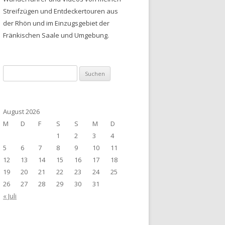
Streifzügen und Entdeckertouren aus
der Rhön und im Einzugsgebiet der
Fränkischen Saale und Umgebung.
Suchen
nach:
August 2026
M
D
F
S
S
M
D
1
2
3
4
5
6
7
8
9
10
11
12
13
14
15
16
17
18
19
20
21
22
23
24
25
26
27
28
29
30
31
« Juli