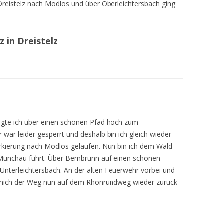
eistelz nach Modlos und über Oberleichtersbach ging
MEINE WANDERUNGEN 2019
MEINE WANDERUNGEN 2020
 in Dreistelz
MEINE WANDERUNGEN 2021
MEINE WANDERUNGEN VOM
KREUZBERG BIS HAMMELBURG
VOM KREUZBERG NACH
HAMMELBURG
ngte ich über einen schönen Pfad hoch zum
 war leider gesperrt und deshalb bin ich gleich wieder
WANDERFÜHRER
kierung nach Modlos gelaufen. Nun bin ich dem Wald-
Münchau führt. Über Bernbrunn auf einen schönen
WANDERN AM GRÜNEN BAND IN
Unterleichtersbach. An der alten Feuerwehr vorbei und
DER RHÖN UND GRABFELD
e mich der Weg nun auf dem Rhönrundweg wieder zurück