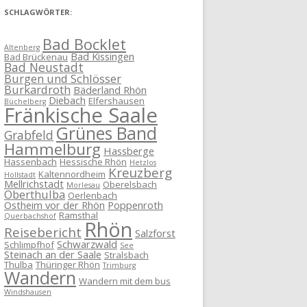
SCHLAGWÖRTER:
Bad Bocklet
Altenberg
Bad Kissingen
Bad Brückenau
Bad Neustadt
Burgen und Schlösser
Burkardroth
Bäderland Rhön
Diebach
Elfershausen
Büchelberg
Fränkische Saale
Grünes Band
Grabfeld
Hammelburg
Hassberge
Hassenbach
Hessische Rhön
Hetzlos
Kreuzberg
Kaltennordheim
Hollstadt
Mellrichstadt
Oberelsbach
Morlesau
Oberthulba
Oerlenbach
Ostheim vor der Rhön
Poppenroth
Ramsthal
Querbachshof
Rhön
Reisebericht
Salzforst
Schwarzwald
Schlimpfhof
See
Steinach an der Saale
Stralsbach
Thulba
Thüringer Rhön
Trimburg
Wandern
Wandern mit dem bus
Windshausen