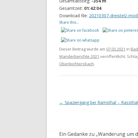
Gesamtabstieg:
-354 m
Gesamtzeit:
01:42:04
Download file:
20210307-dreistelz-mod
Share this...
Dieser Beitrag wurde am
07.03.2021
in
Bad
Wanderberichte 2021
veröffentlicht. Schl
Oberleichtersbach
.
Beitrags-
←
Spaziergang bei Ramsthal – Rassthal
Navigation
Ein Gedanke zu „
Wanderung um de