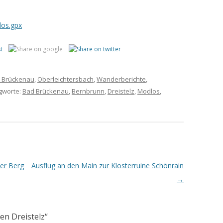
los.gpx
 Brückenau
,
Oberleichtersbach
,
Wanderberichte
,
agworte:
Bad Brückenau
,
Bernbrunn
,
Dreistelz
,
Modlos
,
er Berg
Ausflug an den Main zur Klosterruine Schönrain
→
n Dreistelz
“