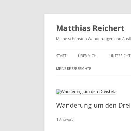
Matthias Reichert
Meine schönsten Wanderungen und Ausf
START
ÜBER MICH
UNTERRICHT
MEINE REISEBERICHTE
FRANKENWALD URLAUB 2023
MEIN SCHWARZWALD URLAUB
2018
Wanderung um den Drei
UNTERWEGS IM GOTTESGARTEN
1 Antwort
WANDERN IN DER OBERPFALZ
2021