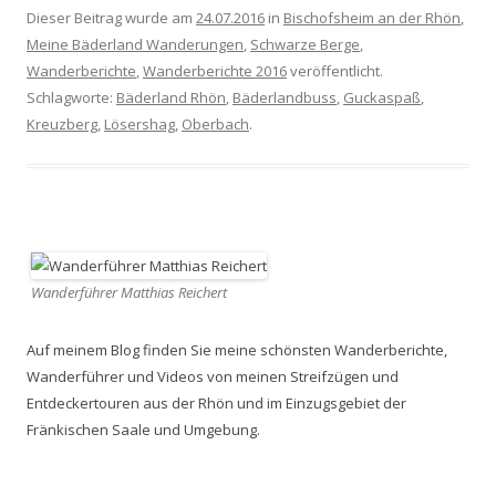
Dieser Beitrag wurde am
24.07.2016
in
Bischofsheim an der Rhön
,
Meine Bäderland Wanderungen
,
Schwarze Berge
,
Wanderberichte
,
Wanderberichte 2016
veröffentlicht.
Schlagworte:
Bäderland Rhön
,
Bäderlandbuss
,
Guckaspaß
,
Kreuzberg
,
Lösershag
,
Oberbach
.
Wanderführer Matthias Reichert
Auf meinem Blog finden Sie meine schönsten Wanderberichte,
Wanderführer und Videos von meinen Streifzügen und
Entdeckertouren aus der Rhön und im Einzugsgebiet der
Fränkischen Saale und Umgebung.