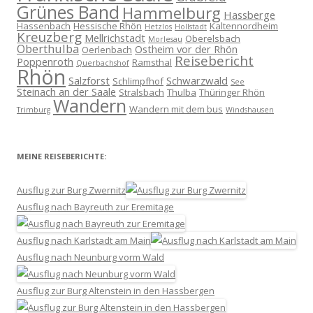
Grünes Band
Hammelburg
Hassberge
Hassenbach
Hessische Rhön
Kaltennordheim
Hetzlos
Hollstadt
Kreuzberg
Mellrichstadt
Oberelsbach
Morlesau
Oberthulba
Ostheim vor der Rhön
Oerlenbach
Reisebericht
Poppenroth
Ramsthal
Querbachshof
Rhön
Salzforst
Schwarzwald
Schlimpfhof
See
Steinach an der Saale
Stralsbach
Thulba
Thüringer Rhön
Wandern
Wandern mit dem bus
Trimburg
Windshausen
MEINE REISEBERICHTE:
Ausflug zur Burg Zwernitz
Ausflug nach Bayreuth zur Eremitage
Ausflug nach Karlstadt am Main
Ausflug nach Neunburg vorm Wald
Ausflug zur Burg Altenstein in den Hassbergen