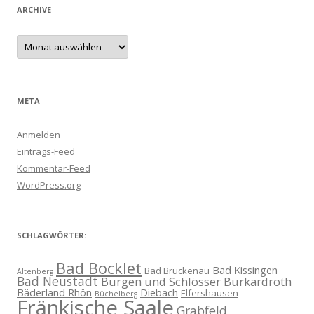
ARCHIVE
Archive
META
Anmelden
Eintrags-Feed
Kommentar-Feed
WordPress.org
SCHLAGWÖRTER:
Bad Bocklet
Bad Kissingen
Bad Brückenau
Altenberg
Bad Neustadt
Burgen und Schlösser
Burkardroth
Bäderland Rhön
Diebach
Elfershausen
Büchelberg
Fränkische Saale
Grabfeld