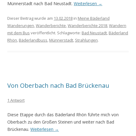
Münnerstadt nach Bad Neustadt.
Weiterlesen
→
Dieser Beitrag wurde am
13.02.2018
in
Meine Bäderland
Wanderungen
,
Wanderberichte
,
Wanderberichte 2018
,
Wandern
mit dem Bus
veröffentlicht. Schlagworte:
Bad Neustadt
,
Bäderland
Rhön
,
Bäderlandbuss
,
Münnerstadt
,
Strahlungen
.
Von Oberbach nach Bad Brückenau
1 Antwort
Diese Etappe durch das Bäderland Rhön führte mich von
Oberbach zu den Großen Steinen und weiter nach Bad
Brückenau.
Weiterlesen
→