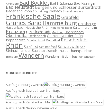
Bad Bocklet
Bad Kissingen
Bad Brückenau
Altenberg
Bad Neustadt
Burgen und Schlösser
Burkardroth
Bäderland Rhön
Diebach
Elfershausen
Büchelberg
Fränkische Saale
Grabfeld
Grünes Band
Hammelburg
Hassberge
Hassenbach
Hessische Rhön
Kaltennordheim
Hetzlos
Hollstadt
Kreuzberg
Mellrichstadt
Oberelsbach
Morlesau
Oberthulba
Ostheim vor der Rhön
Oerlenbach
Reisebericht
Poppenroth
Ramsthal
Querbachshof
Rhön
Salzforst
Schwarzwald
Schlimpfhof
See
Steinach an der Saale
Stralsbach
Thulba
Thüringer Rhön
Wandern
Wandern mit dem bus
Trimburg
Windshausen
MEINE REISEBERICHTE:
Ausflug zur Burg Zwernitz
Ausflug nach Bayreuth zur Eremitage
Ausflug nach Karlstadt am Main
Ausflug nach Neunburg vorm Wald