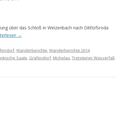
MEINE WANDERUNGEN 2019
MEINE WANDERUNGEN 2020
ung über das Schloß in Weizenbach nach Dittlofsroda
terlesen
→
MEINE WANDERUNGEN 2021
MEINE WANDERUNGEN VOM
fendorf
,
Wanderberichte
,
Wanderberichte 2014
KREUZBERG BIS HAMMELBURG
änkische Saale
,
Gräfendorf
,
Michelau
,
Tretsteiner Wasserfall
,
VOM KREUZBERG NACH
HAMMELBURG
WANDERFÜHRER
WANDERN AM GRÜNEN BAND IN
DER RHÖN UND GRABFELD