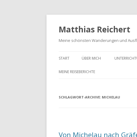
Matthias Reichert
Meine schönsten Wanderungen und Ausf
START
ÜBER MICH
UNTERRICHT
MEINE REISEBERICHTE
FRANKENWALD URLAUB 2023
SCHLAGWORT-ARCHIVE:
MEIN SCHWARZWALD URLAUB
MICHELAU
2018
UNTERWEGS IM GOTTESGARTEN
WANDERN IN DER OBERPFALZ
Von Michelau nach Gräf
2021