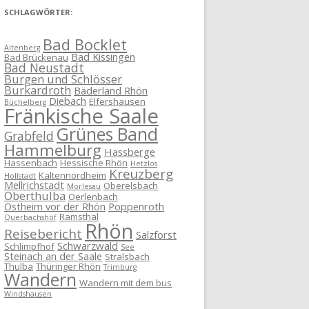
SCHLAGWÖRTER:
Bad Bocklet
Altenberg
Bad Kissingen
Bad Brückenau
Bad Neustadt
Burgen und Schlösser
Burkardroth
Bäderland Rhön
Diebach
Elfershausen
Büchelberg
Fränkische Saale
Grünes Band
Grabfeld
Hammelburg
Hassberge
Hassenbach
Hessische Rhön
Hetzlos
Kreuzberg
Kaltennordheim
Hollstadt
Mellrichstadt
Oberelsbach
Morlesau
Oberthulba
Oerlenbach
Ostheim vor der Rhön
Poppenroth
Ramsthal
Querbachshof
Rhön
Reisebericht
Salzforst
Schwarzwald
Schlimpfhof
See
Steinach an der Saale
Stralsbach
Thulba
Thüringer Rhön
Trimburg
Wandern
Wandern mit dem bus
Windshausen