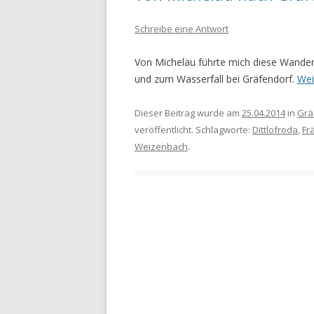
Schreibe eine Antwort
WANDERURLAUB FÜSSEN 2022
WANDERURLAUB IM OBEREN
Von Michelau führte mich diese Wander
MAINTAL
und zum Wasserfall bei Gräfendorf.
Wei
Dieser Beitrag wurde am
25.04.2014
in
Grä
veröffentlicht. Schlagworte:
Dittlofroda
,
Fr
Weizenbach
.