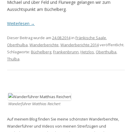
Michael und über Feld und Flurwege gelangen wir zum
Aussichtspunkt am Büchelberg.
Weiterlesen
→
Dieser Beitrag wurde am
24.08.2014
in
Fränkische Saale
,
Oberthulba
,
Wanderberichte
,
Wanderberichte 2014
veröffentlicht.
Schlagworte:
Büchelberg
,
Frankenbrunn
,
Hetzlos
,
Oberthulba
,
Thulba
.
Wanderführer Matthias Reichert
Auf meinem Blog finden Sie meine schönsten Wanderberichte,
Wanderführer und Videos von meinen Streifzügen und