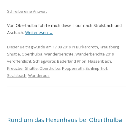
Schreibe eine Antwort
Von Oberthulba führte mich diese Tour nach Stralsbach und
Aschach.
Weiterlesen
→
Dieser Beitrag wurde am
17.08.2019
in
Burkardroth
,
Kreuzberg
Shuttle
,
Oberthulba
,
Wanderberichte
,
Wanderberichte 2019
veröffentlicht. Schlagworte:
Bäderland Rhön
,
Hassenbach
,
Kreuzber Shuttle
,
Oberthulba
,
Poppenroth
,
Schlimpfhof
,
Stralsbach
,
Wanderbus
.
Rund um das Hexenhaus bei Oberthulba