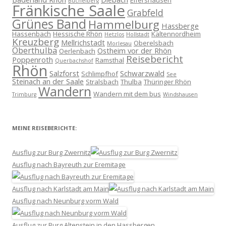
Elfershausen
Büchelberg
Fränkische Saale
Grabfeld
Grünes Band
Hammelburg
Hassberge
Hassenbach
Hessische Rhön
Kaltennordheim
Hetzlos
Hollstadt
Kreuzberg
Mellrichstadt
Oberelsbach
Morlesau
Oberthulba
Ostheim vor der Rhön
Oerlenbach
Reisebericht
Poppenroth
Ramsthal
Querbachshof
Rhön
Salzforst
Schwarzwald
Schlimpfhof
See
Steinach an der Saale
Stralsbach
Thulba
Thüringer Rhön
Wandern
Wandern mit dem bus
Trimburg
Windshausen
MEINE REISEBERICHTE:
Ausflug zur Burg Zwernitz
Ausflug nach Bayreuth zur Eremitage
Ausflug nach Karlstadt am Main
Ausflug nach Neunburg vorm Wald
Ausflug zur Burg Altenstein in den Hassbergen