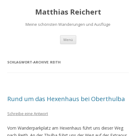
Matthias Reichert
Meine schönsten Wanderungen und Ausflüge
Zum
Menü
Inhalt
springen
SCHLAGWORT-ARCHIVE:
REITH
Rund um das Hexenhaus bei Oberthulba
Schreibe eine Antwort
Vom Wanderparkplatz am Hexenhaus führt uns dieser Weg
nach Reith. An der Thulba führt uns der Weg auf der Extraour