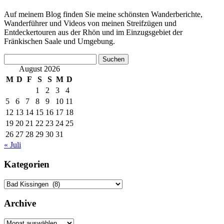
Auf meinem Blog finden Sie meine schönsten Wanderberichte,
Wanderführer und Videos von meinen Streifzügen und
Entdeckertouren aus der Rhön und im Einzugsgebiet der
Fränkischen Saale und Umgebung.
Suchen
nach:
August 2026
M
D
F
S
S
M
D
1
2
3
4
5
6
7
8
9
10
11
12
13
14
15
16
17
18
19
20
21
22
23
24
25
26
27
28
29
30
31
« Juli
Kategorien
Kategorien
Archive
Archive