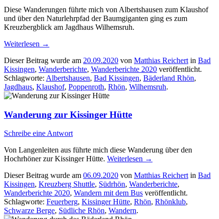
Diese Wanderungen führte mich von Albertshausen zum Klaushof
und über den Naturlehrpfad der Baumgiganten ging es zum
Kreuzbergblick am Jagdhaus Wilhemsruh.
Weiterlesen
→
Dieser Beitrag wurde am
20.09.2020
von
Matthias Reichert
in
Bad
Kissingen
,
Wanderberichte
,
Wanderberichte 2020
veröffentlicht.
Schlagworte:
Albertshausen
,
Bad Kissingen
,
Bäderland Rhön
,
Jagdhaus
,
Klaushof
,
Poppenroth
,
Rhön
,
Wilhemsruh
.
Wanderung zur Kissinger Hütte
Schreibe eine Antwort
Von Langenleiten aus führte mich diese Wanderung über den
Hochrhöner zur Kissinger Hütte.
Weiterlesen
→
Dieser Beitrag wurde am
06.09.2020
von
Matthias Reichert
in
Bad
Kissingen
,
Kreuzberg Shuttle
,
Südrhön
,
Wanderberichte
,
Wanderberichte 2020
,
Wandern mit dem Bus
veröffentlicht.
Schlagworte:
Feuerberg
,
Kissinger Hütte
,
Rhön
,
Rhönklub
,
Schwarze Berge
,
Südliche Rhön
,
Wandern
.