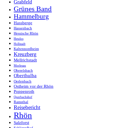
Grabfeld
Grünes Band
Hammelburg
Hassberge
Hassenbach
Hessische Rhön
Hetzlos
Hollstadt
Kaltennordheim
Kreuzberg
Mellrichstadt
Morlesau
Oberelsbach
Oberthulba
Oerlenbach
Ostheim vor der Rhön
Poppenroth
Querbachshof
Ramsthal
Reisebericht
Rhön
Salzforst
Schlimpfhof