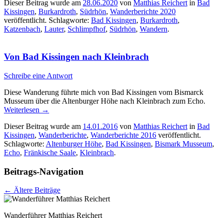
Dieser Beitrag wurde am
28.06.2020
von
Matthias Reichert
in
Bad
Kissingen
,
Burkardroth
,
Südrhön
,
Wanderberichte 2020
veröffentlicht. Schlagworte:
Bad Kissingen
,
Burkardroth
,
Katzenbach
,
Lauter
,
Schlimpfhof
,
Südrhön
,
Wandern
.
Von Bad Kissingen nach Kleinbrach
Schreibe eine Antwort
Diese Wanderung führte mich von Bad Kissingen vom Bismarck
Musseum über die Altenburger Höhe nach Kleinbrach zum Echo.
Weiterlesen
→
Dieser Beitrag wurde am
14.01.2016
von
Matthias Reichert
in
Bad
Kissingen
,
Wanderberichte
,
Wanderberichte 2016
veröffentlicht.
Schlagworte:
Altenburger Höhe
,
Bad Kissingen
,
Bismark Musseum
,
Echo
,
Fränkische Saale
,
Kleinbrach
.
Beitrags-Navigation
←
Ältere Beiträge
Wanderführer Matthias Reichert