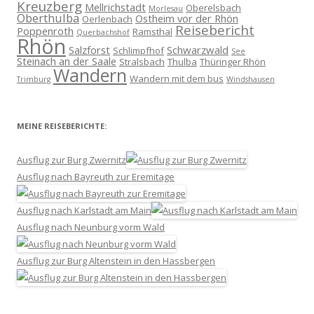
Kreuzberg
Mellrichstadt
Oberelsbach
Morlesau
Oberthulba
Ostheim vor der Rhön
Oerlenbach
Reisebericht
Poppenroth
Ramsthal
Querbachshof
Rhön
Salzforst
Schwarzwald
Schlimpfhof
See
Steinach an der Saale
Stralsbach
Thulba
Thüringer Rhön
Wandern
Wandern mit dem bus
Trimburg
Windshausen
MEINE REISEBERICHTE:
Ausflug zur Burg Zwernitz
Ausflug nach Bayreuth zur Eremitage
Ausflug nach Karlstadt am Main
Ausflug nach Neunburg vorm Wald
Ausflug zur Burg Altenstein in den Hassbergen