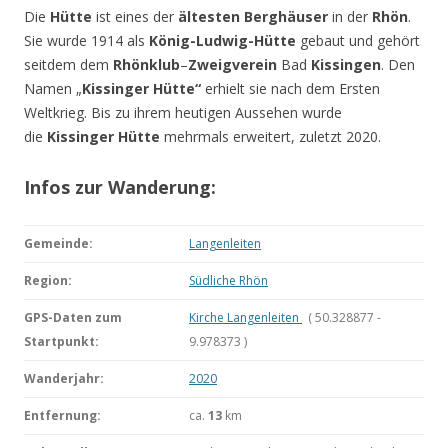
Die
Hütte
ist eines der
ältesten Berghäuser
in der
Rhön
.
Sie wurde 1914 als
König-Ludwig-Hütte
gebaut und gehört
seitdem dem
Rhönklub
–
Zweigverein
Bad
Kissingen
. Den
Namen „
Kissinger
Hütte“
erhielt sie nach dem Ersten
Weltkrieg. Bis zu ihrem heutigen Aussehen wurde
die
Kissinger
Hütte
mehrmals erweitert, zuletzt 2020.
Infos zur Wanderung:
Gemeinde:
Langenleiten
Region:
Südliche Rhön
GPS-Daten zum
Kirche Langenleiten
( 50.328877 -
Startpunkt:
9.978373 )
Wanderjahr:
2020
Entfernung:
ca.
13
km