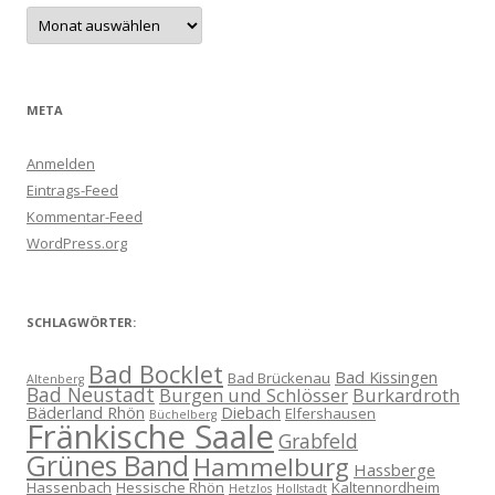
Archive
META
Anmelden
Eintrags-Feed
Kommentar-Feed
WordPress.org
SCHLAGWÖRTER:
Bad Bocklet
Bad Kissingen
Bad Brückenau
Altenberg
Bad Neustadt
Burgen und Schlösser
Burkardroth
Bäderland Rhön
Diebach
Elfershausen
Büchelberg
Fränkische Saale
Grabfeld
Grünes Band
Hammelburg
Hassberge
Hassenbach
Hessische Rhön
Kaltennordheim
Hetzlos
Hollstadt