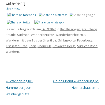
width=”440″]
Share this...
Dieser Beitrag wurde am
06.09.2020
in
Bad Kissingen
,
Kreuzberg
Shuttle
,
Südrhön
,
Wanderberichte
,
Wanderberichte 2020
,
Wandern mit dem Bus
veröffentlicht. Schlagworte:
Feuerberg
,
Kissinger Hütte
,
Rhön
,
Rhönklub
,
Schwarze Berge
,
Südliche Rhön
,
Wandern
.
Beitrags-
←
Wanderung bei
Grünes Band – Wanderung bei
Navigation
Hammelburg zur
Helmershausen
→
Weinbergshütte