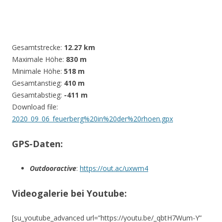
Gesamtstrecke:
12.27 km
Maximale Höhe:
830 m
Minimale Höhe:
518 m
Gesamtanstieg:
410 m
Gesamtabstieg:
-411 m
Download file:
2020_09_06_feuerberg%20in%20der%20rhoen.gpx
GPS-Daten:
Outdooractive
:
https://out.ac/uxwm4
Videogalerie bei Youtube:
[su_youtube_advanced url=”https://youtu.be/_qbtH7Wum-Y”