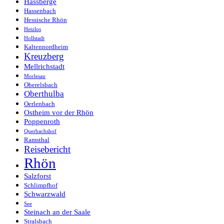
Hassberge
Hassenbach
Hessische Rhön
Hetzlos
Hollstadt
Kaltennordheim
Kreuzberg
Mellrichstadt
Morlesau
Oberelsbach
Oberthulba
Oerlenbach
Ostheim vor der Rhön
Poppenroth
Querbachshof
Ramsthal
Reisebericht
Rhön
Salzforst
Schlimpfhof
Schwarzwald
See
Steinach an der Saale
Stralsbach