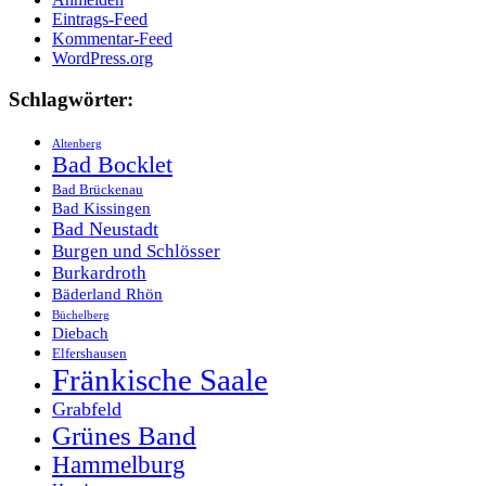
Eintrags-Feed
Kommentar-Feed
WordPress.org
Schlagwörter:
Altenberg
Bad Bocklet
Bad Brückenau
Bad Kissingen
Bad Neustadt
Burgen und Schlösser
Burkardroth
Bäderland Rhön
Büchelberg
Diebach
Elfershausen
Fränkische Saale
Grabfeld
Grünes Band
Hammelburg