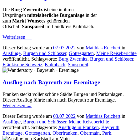
Die
Burg Zwernitz
ist eine in ihren
Ursprüngen
mittelalterliche Burganlage
in der
zum
Markt Wonsees
gehörenden
Ortschaft
Sanspareil
im Landkreis Kulmbach.
Weiterlesen
→
Dieser Beitrag wurde am
07.07.2022
von
Matthias Reichert
in
Ausflüge
,
Burgen und Schlösser
,
Gottesgarten
,
Meine Reiseberichte
veröffentlicht. Schlagworte:
Burg Zwernitz
,
Burgen und Schlösser
,
Fränkische Schweiz
,
Kulmbach
,
Sanspareil
.
Ausflug nach Bayreuth zur Eremitage
Franken steckt voller schöne Städte Burgen und Parkanlagen.
Dieser Ausflug führte mich nach Bayreuth zur Eremitage.
Weiterlesen
→
Dieser Beitrag wurde am
03.07.2022
von
Matthias Reichert
in
Ausflüge
,
Burgen und Schlösser
,
Meine Reiseberichte
veröffentlicht. Schlagworte:
Ausflüge in Franken
,
Bayreuth
,
Eremitage
,
Gottesgarten
,
Oberfranken
,
Obermain
,
Park
.