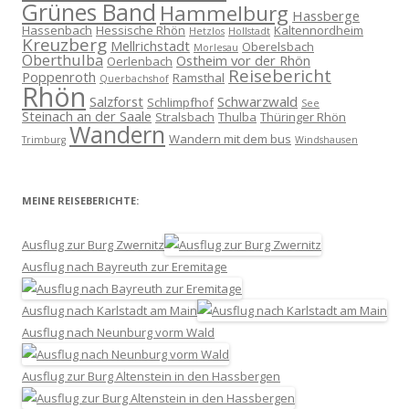
Grünes Band
Hammelburg
Hassberge
Hassenbach
Hessische Rhön
Kaltennordheim
Hetzlos
Hollstadt
Kreuzberg
Mellrichstadt
Oberelsbach
Morlesau
Oberthulba
Ostheim vor der Rhön
Oerlenbach
Reisebericht
Poppenroth
Ramsthal
Querbachshof
Rhön
Salzforst
Schwarzwald
Schlimpfhof
See
Steinach an der Saale
Stralsbach
Thulba
Thüringer Rhön
Wandern
Wandern mit dem bus
Trimburg
Windshausen
MEINE REISEBERICHTE:
Ausflug zur Burg Zwernitz
Ausflug nach Bayreuth zur Eremitage
Ausflug nach Karlstadt am Main
Ausflug nach Neunburg vorm Wald
Ausflug zur Burg Altenstein in den Hassbergen