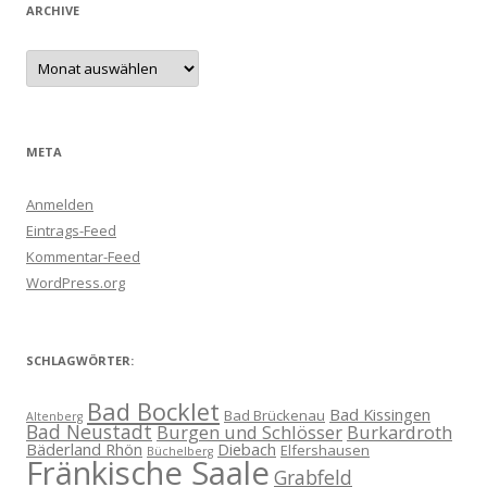
ARCHIVE
Archive
META
Anmelden
Eintrags-Feed
Kommentar-Feed
WordPress.org
SCHLAGWÖRTER:
Bad Bocklet
Bad Kissingen
Bad Brückenau
Altenberg
Bad Neustadt
Burgen und Schlösser
Burkardroth
Bäderland Rhön
Diebach
Elfershausen
Büchelberg
Fränkische Saale
Grabfeld