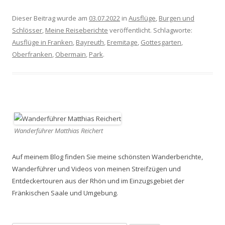
Dieser Beitrag wurde am
03.07.2022
in
Ausflüge
,
Burgen und
Schlösser
,
Meine Reiseberichte
veröffentlicht. Schlagworte:
Ausflüge in Franken
,
Bayreuth
,
Eremitage
,
Gottesgarten
,
Oberfranken
,
Obermain
,
Park
.
Wanderführer Matthias Reichert
Auf meinem Blog finden Sie meine schönsten Wanderberichte,
Wanderführer und Videos von meinen Streifzügen und
Entdeckertouren aus der Rhön und im Einzugsgebiet der
Fränkischen Saale und Umgebung.