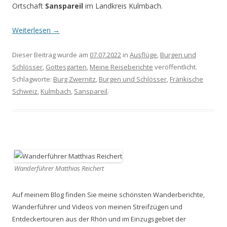
Ortschaft
Sanspareil
im Landkreis Kulmbach.
Weiterlesen
→
Dieser Beitrag wurde am
07.07.2022
in
Ausflüge
,
Burgen und
Schlösser
,
Gottesgarten
,
Meine Reiseberichte
veröffentlicht.
Schlagworte:
Burg Zwernitz
,
Burgen und Schlösser
,
Fränkische
Schweiz
,
Kulmbach
,
Sanspareil
.
Wanderführer Matthias Reichert
Auf meinem Blog finden Sie meine schönsten Wanderberichte,
Wanderführer und Videos von meinen Streifzügen und
Entdeckertouren aus der Rhön und im Einzugsgebiet der