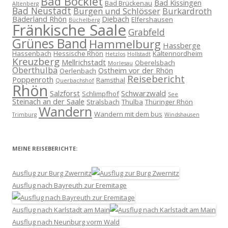
Bad Bocklet
Bad Kissingen
Bad Brückenau
Altenberg
Bad Neustadt
Burgen und Schlösser
Burkardroth
Bäderland Rhön
Diebach
Elfershausen
Büchelberg
Fränkische Saale
Grabfeld
Grünes Band
Hammelburg
Hassberge
Hassenbach
Hessische Rhön
Kaltennordheim
Hetzlos
Hollstadt
Kreuzberg
Mellrichstadt
Oberelsbach
Morlesau
Oberthulba
Ostheim vor der Rhön
Oerlenbach
Reisebericht
Poppenroth
Ramsthal
Querbachshof
Rhön
Salzforst
Schwarzwald
Schlimpfhof
See
Steinach an der Saale
Stralsbach
Thulba
Thüringer Rhön
Wandern
Wandern mit dem bus
Trimburg
Windshausen
MEINE REISEBERICHTE:
Ausflug zur Burg Zwernitz
Ausflug nach Bayreuth zur Eremitage
Ausflug nach Karlstadt am Main
Ausflug nach Neunburg vorm Wald