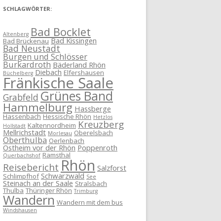
SCHLAGWÖRTER:
Bad Bocklet
Altenberg
Bad Kissingen
Bad Brückenau
Bad Neustadt
Burgen und Schlösser
Burkardroth
Bäderland Rhön
Diebach
Elfershausen
Büchelberg
Fränkische Saale
Grünes Band
Grabfeld
Hammelburg
Hassberge
Hassenbach
Hessische Rhön
Hetzlos
Kreuzberg
Kaltennordheim
Hollstadt
Mellrichstadt
Oberelsbach
Morlesau
Oberthulba
Oerlenbach
Ostheim vor der Rhön
Poppenroth
Ramsthal
Querbachshof
Rhön
Reisebericht
Salzforst
Schwarzwald
Schlimpfhof
See
Steinach an der Saale
Stralsbach
Thulba
Thüringer Rhön
Trimburg
Wandern
Wandern mit dem bus
Windshausen