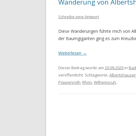
Wanderung von Alberts
WANDERURLAUB FÜSSEN 2022
Schreibe eine Antwort
WANDERURLAUB IM OBEREN
Diese Wanderungen führte mich von Al
MAINTAL
der Baumgiganten ging es zum Kreuzbe
Weiterlesen
→
Dieser Beitrag wurde am
20.09.2020
in
Bad
veröffentlicht. Schlagworte:
Albertshause
Poppenroth
,
Rhön
,
Wilhemsruh
.