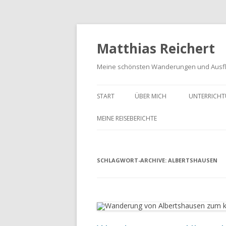
Matthias Reichert
Meine schönsten Wanderungen und Ausf
START
ÜBER MICH
UNTERRICHT
MEINE REISEBERICHTE
FRANKENWALD URLAUB 2023
SCHLAGWORT-ARCHIVE:
MEIN SCHWARZWALD URLAUB
ALBERTSHAUSEN
2018
UNTERWEGS IM GOTTESGARTEN
WANDERN IN DER OBERPFALZ
2021