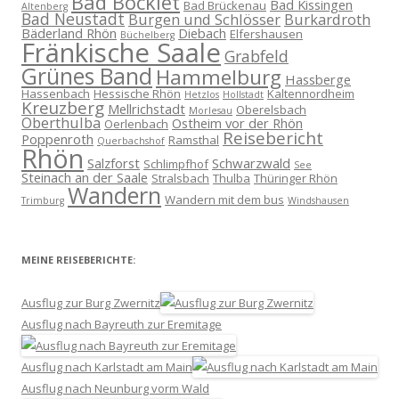
Bad Bocklet
Bad Kissingen
Bad Brückenau
Altenberg
Bad Neustadt
Burgen und Schlösser
Burkardroth
Bäderland Rhön
Diebach
Elfershausen
Büchelberg
Fränkische Saale
Grabfeld
Grünes Band
Hammelburg
Hassberge
Hassenbach
Hessische Rhön
Kaltennordheim
Hetzlos
Hollstadt
Kreuzberg
Mellrichstadt
Oberelsbach
Morlesau
Oberthulba
Ostheim vor der Rhön
Oerlenbach
Reisebericht
Poppenroth
Ramsthal
Querbachshof
Rhön
Salzforst
Schwarzwald
Schlimpfhof
See
Steinach an der Saale
Stralsbach
Thulba
Thüringer Rhön
Wandern
Wandern mit dem bus
Trimburg
Windshausen
MEINE REISEBERICHTE:
Ausflug zur Burg Zwernitz
Ausflug nach Bayreuth zur Eremitage
Ausflug nach Karlstadt am Main
Ausflug nach Neunburg vorm Wald