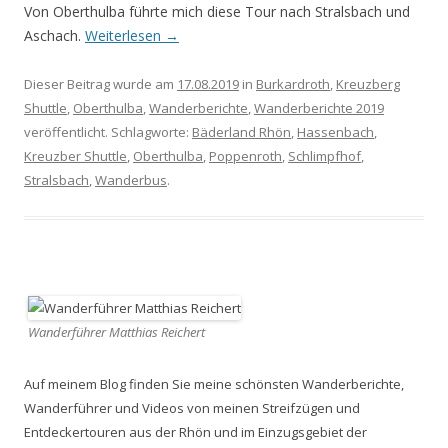
Von Oberthulba führte mich diese Tour nach Stralsbach und
Aschach.
Weiterlesen
→
Dieser Beitrag wurde am
17.08.2019
in
Burkardroth
,
Kreuzberg
Shuttle
,
Oberthulba
,
Wanderberichte
,
Wanderberichte 2019
veröffentlicht. Schlagworte:
Bäderland Rhön
,
Hassenbach
,
Kreuzber Shuttle
,
Oberthulba
,
Poppenroth
,
Schlimpfhof
,
Stralsbach
,
Wanderbus
.
Wanderführer Matthias Reichert
Auf meinem Blog finden Sie meine schönsten Wanderberichte,
Wanderführer und Videos von meinen Streifzügen und
Entdeckertouren aus der Rhön und im Einzugsgebiet der