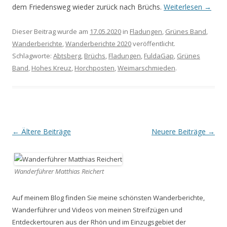
dem Friedensweg wieder zurück nach Brüchs.
Weiterlesen
→
Dieser Beitrag wurde am
17.05.2020
in
Fladungen
,
Grünes Band
,
Wanderberichte
,
Wanderberichte 2020
veröffentlicht.
Schlagworte:
Abtsberg
,
Brüchs
,
Fladungen
,
FuldaGap
,
Grünes
Band
,
Hohes Kreuz
,
Horchposten
,
Weimarschmieden
.
Beitrags-
←
Ältere Beiträge
Neuere Beiträge
→
Navigation
Wanderführer Matthias Reichert
Auf meinem Blog finden Sie meine schönsten Wanderberichte,
Wanderführer und Videos von meinen Streifzügen und
Entdeckertouren aus der Rhön und im Einzugsgebiet der