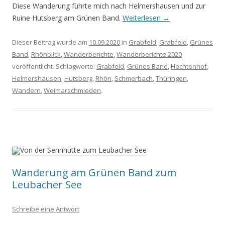
Diese Wanderung führte mich nach Helmershausen und zur
Ruine Hutsberg am Grünen Band.
Weiterlesen
→
Dieser Beitrag wurde am
10.09.2020
in
Grabfeld
,
Grabfeld
,
Grünes
Band
,
Rhönblick
,
Wanderberichte
,
Wanderberichte 2020
veröffentlicht. Schlagworte:
Grabfeld
,
Grünes Band
,
Hechtenhof
,
Helmershausen
,
Hutsberg
,
Rhön
,
Schmerbach
,
Thüringen
,
Wandern
,
Weimarschmieden
.
Wanderung am Grünen Band zum
Leubacher See
Schreibe eine Antwort