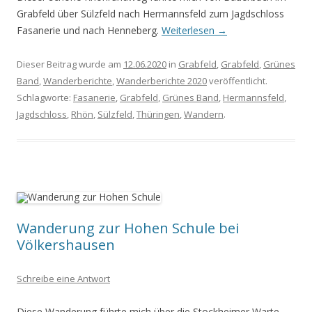
Grabfeld über Sülzfeld nach Hermannsfeld zum Jagdschloss
Fasanerie und nach Henneberg.
Weiterlesen
→
Dieser Beitrag wurde am
12.06.2020
in
Grabfeld
,
Grabfeld
,
Grünes
Band
,
Wanderberichte
,
Wanderberichte 2020
veröffentlicht.
Schlagworte:
Fasanerie
,
Grabfeld
,
Grünes Band
,
Hermannsfeld
,
Jagdschloss
,
Rhön
,
Sülzfeld
,
Thüringen
,
Wandern
.
Wanderung zur Hohen Schule bei
Völkershausen
Schreibe eine Antwort
Diese Wanderung führte mich über die Stockheimer Warte