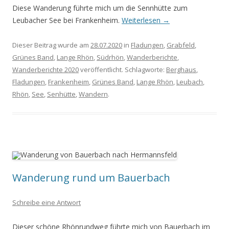
Diese Wanderung führte mich um die Sennhütte zum
Leubacher See bei Frankenheim.
Weiterlesen
→
Dieser Beitrag wurde am
28.07.2020
in
Fladungen
,
Grabfeld
,
Grünes Band
,
Lange Rhön
,
Südrhön
,
Wanderberichte
,
Wanderberichte 2020
veröffentlicht. Schlagworte:
Berghaus
,
Fladungen
,
Frankenheim
,
Grünes Band
,
Lange Rhön
,
Leubach
,
Rhön
,
See
,
Senhütte
,
Wandern
.
Wanderung rund um Bauerbach
Schreibe eine Antwort
Dieser schöne Rhönrundweg führte mich von Bauerbach im