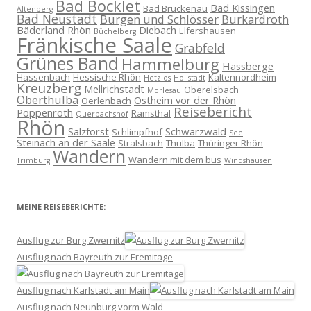
Bad Bocklet
Bad Kissingen
Bad Brückenau
Altenberg
Bad Neustadt
Burgen und Schlösser
Burkardroth
Bäderland Rhön
Diebach
Elfershausen
Büchelberg
Fränkische Saale
Grabfeld
Grünes Band
Hammelburg
Hassberge
Hassenbach
Hessische Rhön
Kaltennordheim
Hetzlos
Hollstadt
Kreuzberg
Mellrichstadt
Oberelsbach
Morlesau
Oberthulba
Ostheim vor der Rhön
Oerlenbach
Reisebericht
Poppenroth
Ramsthal
Querbachshof
Rhön
Salzforst
Schwarzwald
Schlimpfhof
See
Steinach an der Saale
Stralsbach
Thulba
Thüringer Rhön
Wandern
Wandern mit dem bus
Trimburg
Windshausen
MEINE REISEBERICHTE:
Ausflug zur Burg Zwernitz
Ausflug nach Bayreuth zur Eremitage
Ausflug nach Karlstadt am Main
Ausflug nach Neunburg vorm Wald