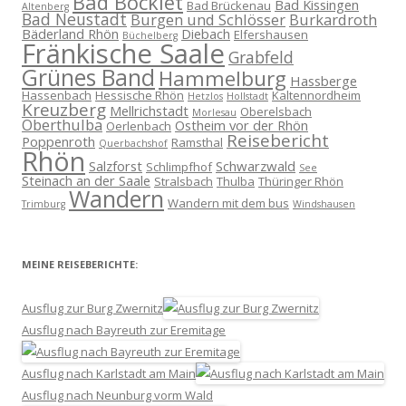
Bad Bocklet
Bad Kissingen
Bad Brückenau
Altenberg
Bad Neustadt
Burgen und Schlösser
Burkardroth
Bäderland Rhön
Diebach
Elfershausen
Büchelberg
Fränkische Saale
Grabfeld
Grünes Band
Hammelburg
Hassberge
Hassenbach
Hessische Rhön
Kaltennordheim
Hetzlos
Hollstadt
Kreuzberg
Mellrichstadt
Oberelsbach
Morlesau
Oberthulba
Ostheim vor der Rhön
Oerlenbach
Reisebericht
Poppenroth
Ramsthal
Querbachshof
Rhön
Salzforst
Schwarzwald
Schlimpfhof
See
Steinach an der Saale
Stralsbach
Thulba
Thüringer Rhön
Wandern
Wandern mit dem bus
Trimburg
Windshausen
MEINE REISEBERICHTE:
Ausflug zur Burg Zwernitz
Ausflug nach Bayreuth zur Eremitage
Ausflug nach Karlstadt am Main
Ausflug nach Neunburg vorm Wald