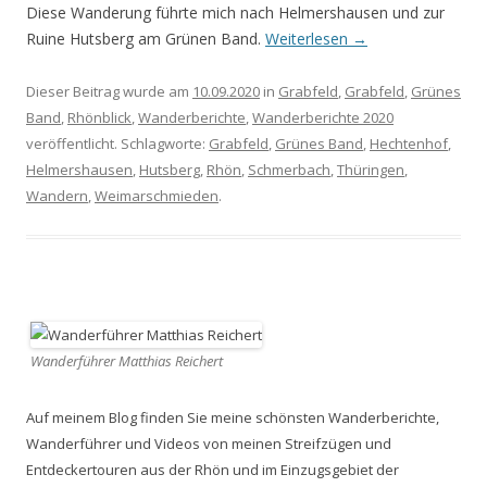
Diese Wanderung führte mich nach Helmershausen und zur
Ruine Hutsberg am Grünen Band.
Weiterlesen
→
Dieser Beitrag wurde am
10.09.2020
in
Grabfeld
,
Grabfeld
,
Grünes
Band
,
Rhönblick
,
Wanderberichte
,
Wanderberichte 2020
veröffentlicht. Schlagworte:
Grabfeld
,
Grünes Band
,
Hechtenhof
,
Helmershausen
,
Hutsberg
,
Rhön
,
Schmerbach
,
Thüringen
,
Wandern
,
Weimarschmieden
.
Wanderführer Matthias Reichert
Auf meinem Blog finden Sie meine schönsten Wanderberichte,
Wanderführer und Videos von meinen Streifzügen und
Entdeckertouren aus der Rhön und im Einzugsgebiet der