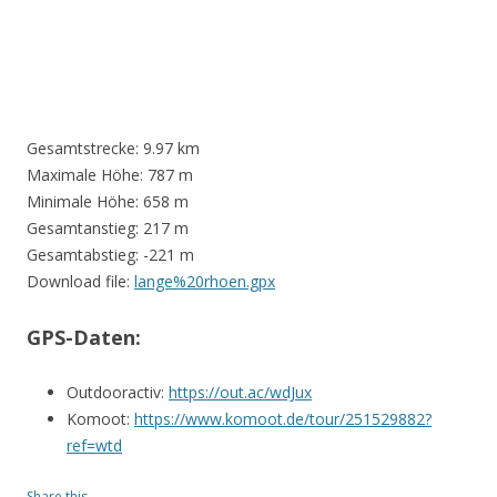
Gesamtstrecke:
9.97 km
Maximale Höhe:
787 m
Minimale Höhe:
658 m
Gesamtanstieg:
217 m
Gesamtabstieg:
-221 m
Download file:
lange%20rhoen.gpx
GPS-Daten:
Outdooractiv:
https://out.ac/wdJux
Komoot:
https://www.komoot.de/tour/251529882?
ref=wtd
Share this...