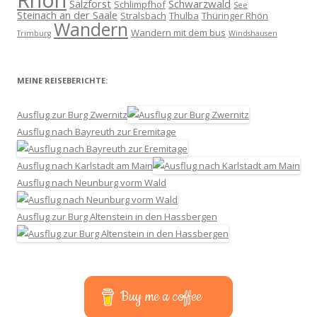
Salzforst
Schwarzwald
Schlimpfhof
See
Steinach an der Saale
Stralsbach
Thulba
Thüringer Rhön
Wandern
Wandern mit dem bus
Trimburg
Windshausen
MEINE REISEBERICHTE:
Ausflug zur Burg Zwernitz
Ausflug nach Bayreuth zur Eremitage
Ausflug nach Karlstadt am Main
Ausflug nach Neunburg vorm Wald
Ausflug zur Burg Altenstein in den Hassbergen
Buy me a coffee