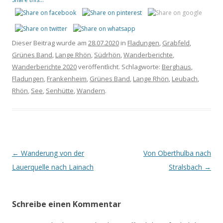
Dieser Beitrag wurde am
28.07.2020
in
Fladungen
,
Grabfeld
,
Grünes Band
,
Lange Rhön
,
Südrhön
,
Wanderberichte
,
Wanderberichte 2020
veröffentlicht. Schlagworte:
Berghaus
,
Fladungen
,
Frankenheim
,
Grünes Band
,
Lange Rhön
,
Leubach
,
Rhön
,
See
,
Senhütte
,
Wandern
.
Beitrags-
←
Wanderung von der
Von Oberthulba nach
Navigation
Lauerquelle nach Lainach
Stralsbach
→
Schreibe einen Kommentar