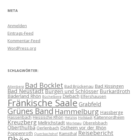
META
Anmelden
Eintrags-Feed
Kommentar-Feed
WordPress.org
SCHLAGWÖRTER:
Bad Bocklet
Bad Kissingen
Bad Brückenau
Altenberg
Bad Neustadt
Burgen und Schlösser
Burkardroth
Bäderland Rhön
Diebach
Elfershausen
Büchelberg
Fränkische Saale
Grabfeld
Grünes Band
Hammelburg
Hassberge
Hassenbach
Hessische Rhön
Kaltennordheim
Hetzlos
Hollstadt
Kreuzberg
Mellrichstadt
Oberelsbach
Morlesau
Oberthulba
Ostheim vor der Rhön
Oerlenbach
Reisebericht
Poppenroth
Ramsthal
Querbachshof
Rhön