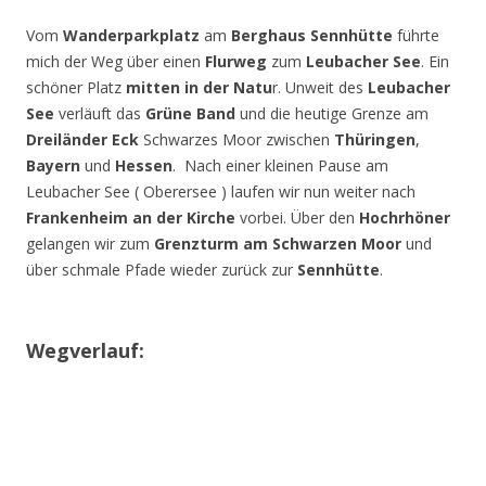
Vom
Wanderparkplatz
am
Berghaus Sennhütte
führte
mich der Weg über einen
Flurweg
zum
Leubacher See
. Ein
schöner Platz
mitten in der Natu
r. Unweit des
Leubacher
See
verläuft das
Grüne Band
und die heutige Grenze am
Dreiländer Eck
Schwarzes Moor zwischen
Thüringen
,
Bayern
und
Hessen
. Nach einer kleinen Pause am
Leubacher See ( Oberersee ) laufen wir nun weiter nach
Frankenheim an der Kirche
vorbei. Über den
Hochrhöner
gelangen wir zum
Grenzturm am Schwarzen Moor
und
über schmale Pfade wieder zurück zur
Sennhütte
.
Wegverlauf: