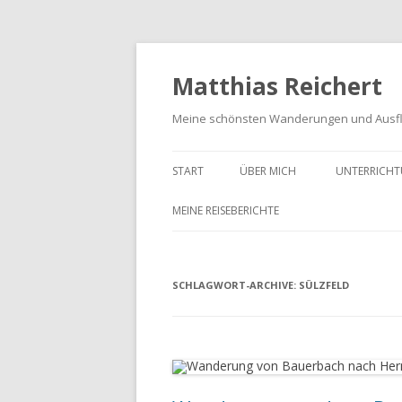
Matthias Reichert
Meine schönsten Wanderungen und Ausf
START
ÜBER MICH
UNTERRICHT
MEINE REISEBERICHTE
FRANKENWALD URLAUB 2023
SCHLAGWORT-ARCHIVE:
MEIN SCHWARZWALD URLAUB
SÜLZFELD
2018
UNTERWEGS IM GOTTESGARTEN
WANDERN IN DER OBERPFALZ
2021