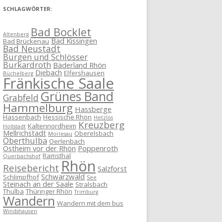
SCHLAGWÖRTER:
Bad Bocklet
Altenberg
Bad Kissingen
Bad Brückenau
Bad Neustadt
Burgen und Schlösser
Burkardroth
Bäderland Rhön
Diebach
Elfershausen
Büchelberg
Fränkische Saale
Grünes Band
Grabfeld
Hammelburg
Hassberge
Hassenbach
Hessische Rhön
Hetzlos
Kreuzberg
Kaltennordheim
Hollstadt
Mellrichstadt
Oberelsbach
Morlesau
Oberthulba
Oerlenbach
Ostheim vor der Rhön
Poppenroth
Ramsthal
Querbachshof
Rhön
Reisebericht
Salzforst
Schwarzwald
Schlimpfhof
See
Steinach an der Saale
Stralsbach
Thulba
Thüringer Rhön
Trimburg
Wandern
Wandern mit dem bus
Windshausen