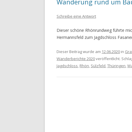
Wanderung rund um Ba
WANDERURLAUB FÜSSEN 2022
Schreibe eine Antwort
WANDERURLAUB IM OBEREN
Dieser schöne Rhönrundweg führte mic
MAINTAL
Hermannsfeld zum Jagdschloss Fasane
Dieser Beitrag wurde am
12.06.2020
in
Gra
Wanderberichte 2020
veröffentlicht. Schl
Jagdschloss
,
Rhön
,
Sülzfeld
,
Thüringen
,
W