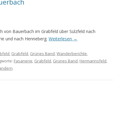
uerbach
MEINE WANDERUNGEN 2019
MEINE WANDERUNGEN 2020
h von Bauerbach im Grabfeld über Sülzfeld nach
MEINE WANDERUNGEN 2021
rie und nach Henneberg.
Weiterlesen
→
MEINE WANDERUNGEN VOM
bfeld
,
Grabfeld
,
Grünes Band
,
Wanderberichte
,
KREUZBERG BIS HAMMELBURG
agworte:
Fasanerie
,
Grabfeld
,
Grünes Band
,
Hermannsfeld
,
VOM KREUZBERG NACH
andern
.
HAMMELBURG
WANDERFÜHRER
WANDERN AM GRÜNEN BAND IN
DER RHÖN UND GRABFELD