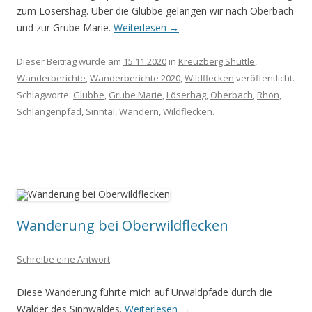
zum Lösershag. Über die Glubbe gelangen wir nach Oberbach
und zur Grube Marie.
Weiterlesen
→
Dieser Beitrag wurde am
15.11.2020
in
Kreuzberg Shuttle
,
Wanderberichte
,
Wanderberichte 2020
,
Wildflecken
veröffentlicht.
Schlagworte:
Glubbe
,
Grube Marie
,
Löserhag
,
Oberbach
,
Rhön
,
Schlangenpfad
,
Sinntal
,
Wandern
,
Wildflecken
.
Wanderung bei Oberwildflecken
Schreibe eine Antwort
Diese Wanderung führte mich auf Urwaldpfade durch die
Wälder des Sinnwaldes.
Weiterlesen
→