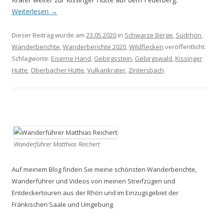
Weiterlesen
→
Dieser Beitrag wurde am
23.05.2020
in
Schwarze Berge
,
Südrhön
,
Wanderberichte
,
Wanderberichte 2020
,
Wildflecken
veröffentlicht.
Schlagworte:
Eiserne Hand
,
Gebirgsstein
,
Gebirgswald
,
Kissinger
Hütte
,
Oberbacher Hütte
,
Vulkankrater
,
Zintersbach
.
Wanderführer Matthias Reichert
Auf meinem Blog finden Sie meine schönsten Wanderberichte,
Wanderführer und Videos von meinen Streifzügen und
Entdeckertouren aus der Rhön und im Einzugsgebiet der
Fränkischen Saale und Umgebung.