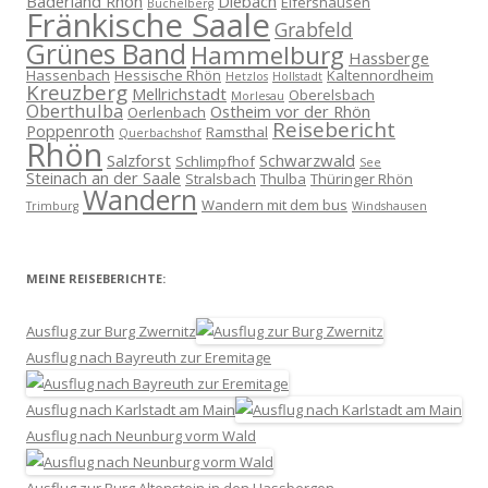
Bäderland Rhön
Diebach
Elfershausen
Büchelberg
Fränkische Saale
Grabfeld
Grünes Band
Hammelburg
Hassberge
Hassenbach
Hessische Rhön
Kaltennordheim
Hetzlos
Hollstadt
Kreuzberg
Mellrichstadt
Oberelsbach
Morlesau
Oberthulba
Ostheim vor der Rhön
Oerlenbach
Reisebericht
Poppenroth
Ramsthal
Querbachshof
Rhön
Salzforst
Schwarzwald
Schlimpfhof
See
Steinach an der Saale
Stralsbach
Thulba
Thüringer Rhön
Wandern
Wandern mit dem bus
Trimburg
Windshausen
MEINE REISEBERICHTE:
Ausflug zur Burg Zwernitz
Ausflug nach Bayreuth zur Eremitage
Ausflug nach Karlstadt am Main
Ausflug nach Neunburg vorm Wald