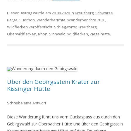
Dieser Beitrag wurde am
20.08.2020
in
Kreuzberg
,
Schwarze
Berge
,
Südrhön
,
Wanderberichte
,
Wanderberichte 2020
,
Wildflecken
veröffentlicht. Schlagworte:
Kreuzberg
,
Oberwildflecken
,
Rhön
,
Sinnwald
,
Wildflecken
,
Ziegelhütte
.
Über den Gebirgsstein Krater zur
Kissinger Hütte
Schreibe eine Antwort
Diese Wanderung führt uns vom Guckaspass aus durch den
Gebirgswald zur Oberbacher Hütte und über den Gebirgsstein
Krater weiter zur Kissinger Hütte auf dem Feuerberg.