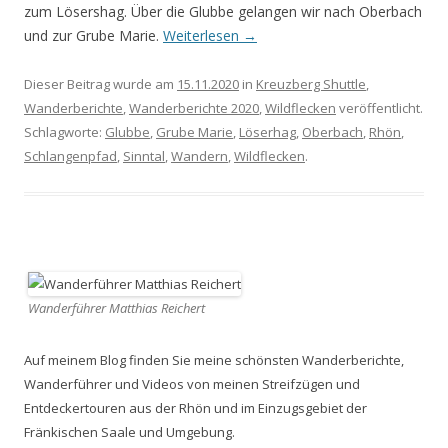
zum Lösershag. Über die Glubbe gelangen wir nach Oberbach
und zur Grube Marie.
Weiterlesen
→
Dieser Beitrag wurde am
15.11.2020
in
Kreuzberg Shuttle
,
Wanderberichte
,
Wanderberichte 2020
,
Wildflecken
veröffentlicht.
Schlagworte:
Glubbe
,
Grube Marie
,
Löserhag
,
Oberbach
,
Rhön
,
Schlangenpfad
,
Sinntal
,
Wandern
,
Wildflecken
.
Wanderführer Matthias Reichert
Auf meinem Blog finden Sie meine schönsten Wanderberichte,
Wanderführer und Videos von meinen Streifzügen und
Entdeckertouren aus der Rhön und im Einzugsgebiet der
Fränkischen Saale und Umgebung.