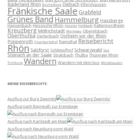
Bäderland Rhön
Diebach
Elfershausen
Büchelberg
Fränkische Saale
Grabfeld
Grünes Band
Hammelburg
Hassberge
Hassenbach
Hessische Rhön
Kaltennordheim
Hetzlos
Hollstadt
Kreuzberg
Mellrichstadt
Oberelsbach
Morlesau
Oberthulba
Ostheim vor der Rhön
Oerlenbach
Reisebericht
Poppenroth
Ramsthal
Querbachshof
Rhön
Salzforst
Schwarzwald
Schlimpfhof
See
Steinach an der Saale
Stralsbach
Thulba
Thüringer Rhön
Wandern
Wandern mit dem bus
Trimburg
Windshausen
MEINE REISEBERICHTE:
Ausflug zur Burg Zwernitz
Ausflug nach Bayreuth zur Eremitage
Ausflug nach Karlstadt am Main
Ausflug nach Neunburg vorm Wald