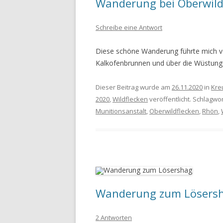
Wanderung bei Oberwild
WANDERURLAUB FÜSSEN 2022
Schreibe eine Antwort
WANDERURLAUB IM OBEREN
Diese schöne Wanderung führte mich v
MAINTAL
Kalkofenbrunnen und über die Wüstung
Dieser Beitrag wurde am
26.11.2020
in
Kre
2020
,
Wildflecken
veröffentlicht. Schlagwo
Munitionsanstalt
,
Oberwildflecken
,
Rhön
,
Wanderung zum Lösers
2 Antworten