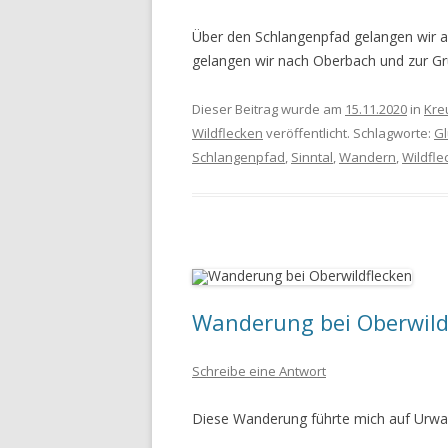
Über den Schlangenpfad gelangen wir 
gelangen wir nach Oberbach und zur G
Dieser Beitrag wurde am
15.11.2020
in
Kre
Wildflecken
veröffentlicht. Schlagworte:
G
Schlangenpfad
,
Sinntal
,
Wandern
,
Wildfle
Wanderung bei Oberwild
Schreibe eine Antwort
Diese Wanderung führte mich auf Urwa