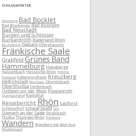
SCHLAGWÖRTER:
Bad Bocklet
Altenberg
Bad Kissingen
Bad Brückenau
Bad Neustadt
Burgen und Schlösser
Burkardroth
Bäderland Rhön
Diebach
Elfershausen
Büchelberg
Fränkische Saale
Grünes Band
Grabfeld
Hammelburg
Hassberge
Hassenbach
Hessische Rhön
Hetzlos
Kreuzberg
Kaltennordheim
Hollstadt
Mellrichstadt
Oberelsbach
Morlesau
Oberthulba
Oerlenbach
Ostheim vor der Rhön
Poppenroth
Ramsthal
Querbachshof
Rhön
Reisebericht
Salzforst
Schwarzwald
Schlimpfhof
See
Steinach an der Saale
Stralsbach
Thulba
Thüringer Rhön
Trimburg
Wandern
Wandern mit dem bus
Windshausen