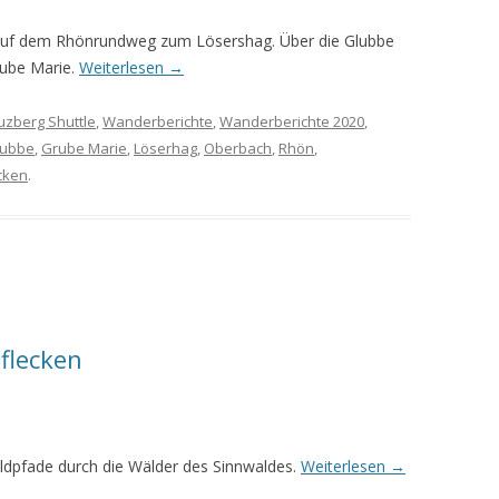
auf dem Rhönrundweg zum Lösershag. Über die Glubbe
rube Marie.
Weiterlesen
→
uzberg Shuttle
,
Wanderberichte
,
Wanderberichte 2020
,
lubbe
,
Grube Marie
,
Löserhag
,
Oberbach
,
Rhön
,
cken
.
flecken
ldpfade durch die Wälder des Sinnwaldes.
Weiterlesen
→