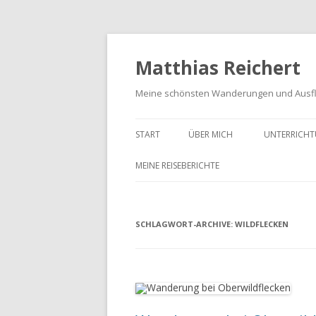
Matthias Reichert
Meine schönsten Wanderungen und Ausf
START
ÜBER MICH
UNTERRICHT
MEINE REISEBERICHTE
FRANKENWALD URLAUB 2023
SCHLAGWORT-ARCHIVE:
MEIN SCHWARZWALD URLAUB
WILDFLECKEN
2018
UNTERWEGS IM GOTTESGARTEN
WANDERN IN DER OBERPFALZ
2021