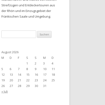
Streifzügen und Entdeckertouren aus
der Rhön und im Einzugsgebiet der
Fränkischen Saale und Umgebung.
Suchen
nach:
August 2026
M
D
F
S
S
M
D
1
2
3
4
5
6
7
8
9
10
11
12
13
14
15
16
17
18
19
20
21
22
23
24
25
26
27
28
29
30
31
« Juli