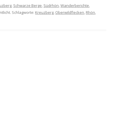
uzberg
,
Schwarze Berge
,
Südrhön
,
Wanderberichte
,
tlicht. Schlagworte:
Kreuzberg
,
Oberwildflecken
,
Rhön
,