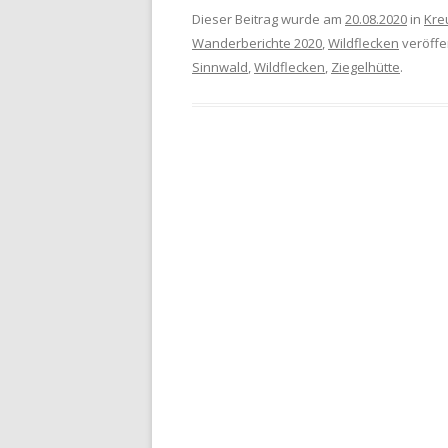
Dieser Beitrag wurde am
20.08.2020
in
Kre
Wanderberichte 2020
,
Wildflecken
veröffen
Sinnwald
,
Wildflecken
,
Ziegelhütte
.