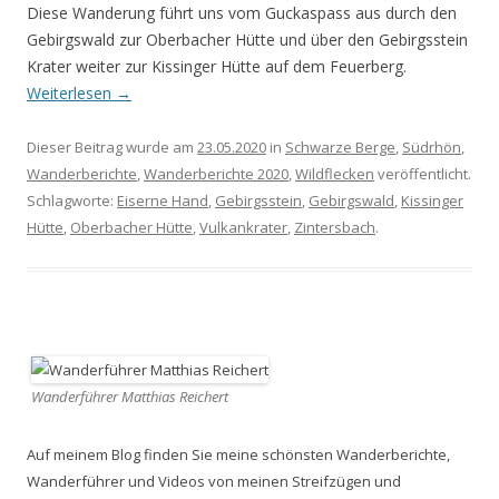
Diese Wanderung führt uns vom Guckaspass aus durch den
Gebirgswald zur Oberbacher Hütte und über den Gebirgsstein
Krater weiter zur Kissinger Hütte auf dem Feuerberg.
Weiterlesen
→
Dieser Beitrag wurde am
23.05.2020
in
Schwarze Berge
,
Südrhön
,
Wanderberichte
,
Wanderberichte 2020
,
Wildflecken
veröffentlicht.
Schlagworte:
Eiserne Hand
,
Gebirgsstein
,
Gebirgswald
,
Kissinger
Hütte
,
Oberbacher Hütte
,
Vulkankrater
,
Zintersbach
.
Wanderführer Matthias Reichert
Auf meinem Blog finden Sie meine schönsten Wanderberichte,
Wanderführer und Videos von meinen Streifzügen und