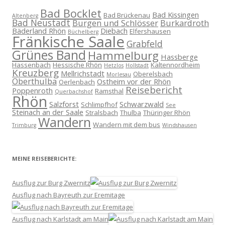
Bad Bocklet
Bad Kissingen
Bad Brückenau
Altenberg
Bad Neustadt
Burgen und Schlösser
Burkardroth
Bäderland Rhön
Diebach
Elfershausen
Büchelberg
Fränkische Saale
Grabfeld
Grünes Band
Hammelburg
Hassberge
Hassenbach
Hessische Rhön
Kaltennordheim
Hetzlos
Hollstadt
Kreuzberg
Mellrichstadt
Oberelsbach
Morlesau
Oberthulba
Ostheim vor der Rhön
Oerlenbach
Reisebericht
Poppenroth
Ramsthal
Querbachshof
Rhön
Salzforst
Schwarzwald
Schlimpfhof
See
Steinach an der Saale
Stralsbach
Thulba
Thüringer Rhön
Wandern
Wandern mit dem bus
Trimburg
Windshausen
MEINE REISEBERICHTE:
Ausflug zur Burg Zwernitz
Ausflug nach Bayreuth zur Eremitage
Ausflug nach Karlstadt am Main