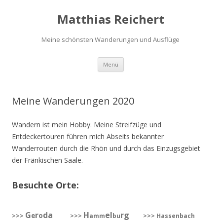
Matthias Reichert
Meine schönsten Wanderungen und Ausflüge
Zum
Menü
Inhalt
springen
Meine Wanderungen 2020
Wandern ist mein Hobby. Meine Streifzüge und
Entdeckertouren führen mich Abseits bekannter
Wanderrouten durch die Rhön und durch das Einzugsgebiet
der Fränkischen Saale.
Besuchte Orte:
G
r
da
H
el
rg
e
o
>>>
>>>
amm
bu
>>> Hassenbach