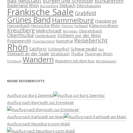
Bad Neustadt
Burgen und Schlösser
Burkardroth
Bäderland Rhön
Diebach
Elfershausen
Büchelberg
Fränkische Saale
Grabfeld
Grünes Band
Hammelburg
Hassberge
Hassenbach
Hessische Rhön
Kaltennordheim
Hetzlos
Hollstadt
Kreuzberg
Mellrichstadt
Oberelsbach
Morlesau
Oberthulba
Ostheim vor der Rhön
Oerlenbach
Reisebericht
Poppenroth
Ramsthal
Querbachshof
Rhön
Salzforst
Schwarzwald
Schlimpfhof
See
Steinach an der Saale
Stralsbach
Thulba
Thüringer Rhön
Wandern
Wandern mit dem bus
Trimburg
Windshausen
MEINE REISEBERICHTE:
Ausflug zur Burg Zwernitz
Ausflug nach Bayreuth zur Eremitage
Ausflug nach Karlstadt am Main
Ausflug nach Neunburg vorm Wald