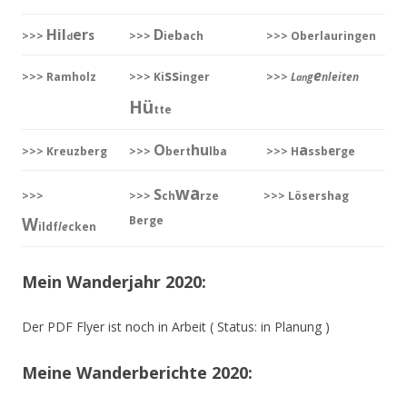
Hil
er
D
s
b
>>>
>>>
ie
ach
>>> Oberlauringen
d
ss
e
>>> Ramholz
>>> Ki
inger
>>>
L
g
nleiten
an
Hü
tte
O
hu
a
er
>>> Kreuzberg
>>>
bert
lba
>>> H
ssb
ge
wa
S
>>>
>>>
ch
rze
>>> Lösershag
W
Berge
ildf
le
cken
Mein Wanderjahr 2020:
Der PDF Flyer ist noch in Arbeit ( Status: in Planung )
Meine Wanderberichte 2020: