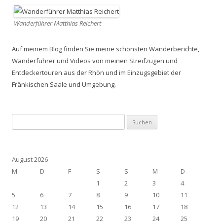
Wanderführer Matthias Reichert
Auf meinem Blog finden Sie meine schönsten Wanderberichte,
Wanderführer und Videos von meinen Streifzügen und
Entdeckertouren aus der Rhön und im Einzugsgebiet der
Fränkischen Saale und Umgebung.
Suchen
nach:
August 2026
M
D
F
S
S
M
D
1
2
3
4
5
6
7
8
9
10
11
12
13
14
15
16
17
18
19
20
21
22
23
24
25