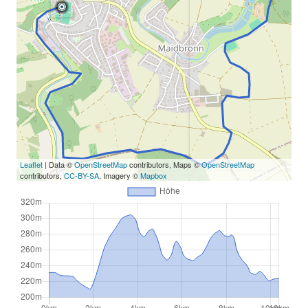
Leaflet
| Data ©
OpenStreetMap
contributors, Maps ©
OpenStreetMap
contributors,
CC-BY-SA
, Imagery ©
Mapbox