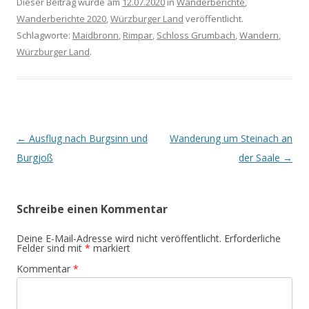
Dieser Beitrag wurde am
12.07.2020
in
Wanderberichte
,
Wanderberichte 2020
,
Würzburger Land
veröffentlicht.
Schlagworte:
Maidbronn
,
Rimpar
,
Schloss Grumbach
,
Wandern
,
Würzburger Land
.
Beitrags-
←
Ausflug nach Burgsinn und
Wanderung um Steinach an
Navigation
Burgjoß
der Saale
→
Schreibe einen Kommentar
Deine E-Mail-Adresse wird nicht veröffentlicht.
Erforderliche
Felder sind mit
*
markiert
Kommentar
*