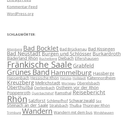
Kommentar-Feed
WordPress.org
SCHLAGWÖRTER:
Bad Bocklet
Bad Kissingen
Bad Brückenau
Altenberg
Bad Neustadt
Burgen und Schlösser
Burkardroth
Bäderland Rhön
Diebach
Elfershausen
Büchelberg
Fränkische Saale
Grabfeld
Grünes Band
Hammelburg
Hassberge
Hassenbach
Hessische Rhön
Kaltennordheim
Hetzlos
Hollstadt
Kreuzberg
Mellrichstadt
Oberelsbach
Morlesau
Oberthulba
Ostheim vor der Rhön
Oerlenbach
Reisebericht
Poppenroth
Ramsthal
Querbachshof
Rhön
Salzforst
Schwarzwald
Schlimpfhof
See
Steinach an der Saale
Stralsbach
Thulba
Thüringer Rhön
Wandern
Wandern mit dem bus
Trimburg
Windshausen