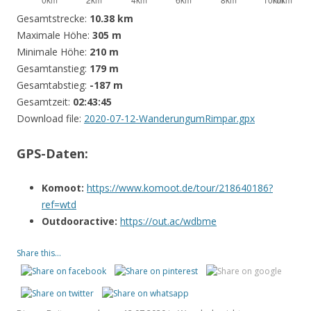
Gesamtstrecke:
10.38 km
Maximale Höhe:
305 m
Minimale Höhe:
210 m
Gesamtanstieg:
179 m
Gesamtabstieg:
-187 m
Gesamtzeit:
02:43:45
Download file:
2020-07-12-WanderungumRimpar.gpx
GPS-Daten:
Komoot:
https://www.komoot.de/tour/218640186?
ref=wtd
Outdooractive:
https://out.ac/wdbme
Share this...