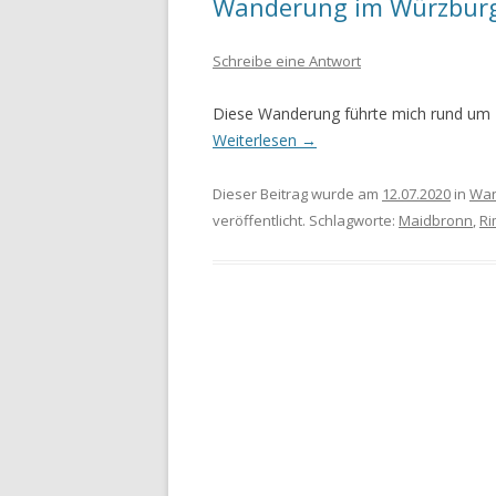
Wanderung im Würzburg
WANDERURLAUB FÜSSEN 2022
Schreibe eine Antwort
WANDERURLAUB IM OBEREN
Diese Wanderung führte mich rund um
MAINTAL
Weiterlesen
→
Dieser Beitrag wurde am
12.07.2020
in
Wan
veröffentlicht. Schlagworte:
Maidbronn
,
Ri