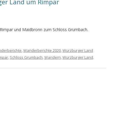
er Land um Rimpar
MEINE WANDERUNGEN 2019
MEINE WANDERUNGEN 2020
 Rimpar und Maidbronn zum Schloss Grumbach.
MEINE WANDERUNGEN 2021
MEINE WANDERUNGEN VOM
derberichte
,
Wanderberichte 2020
,
Würzburger Land
KREUZBERG BIS HAMMELBURG
mpar
,
Schloss Grumbach
,
Wandern
,
Würzburger Land
.
VOM KREUZBERG NACH
HAMMELBURG
WANDERFÜHRER
WANDERN AM GRÜNEN BAND IN
DER RHÖN UND GRABFELD