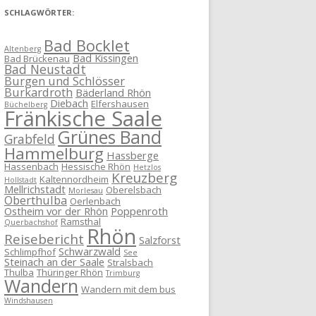
SCHLAGWÖRTER:
Bad Bocklet
Altenberg
Bad Kissingen
Bad Brückenau
Bad Neustadt
Burgen und Schlösser
Burkardroth
Bäderland Rhön
Diebach
Elfershausen
Büchelberg
Fränkische Saale
Grünes Band
Grabfeld
Hammelburg
Hassberge
Hassenbach
Hessische Rhön
Hetzlos
Kreuzberg
Kaltennordheim
Hollstadt
Mellrichstadt
Oberelsbach
Morlesau
Oberthulba
Oerlenbach
Ostheim vor der Rhön
Poppenroth
Ramsthal
Querbachshof
Rhön
Reisebericht
Salzforst
Schwarzwald
Schlimpfhof
See
Steinach an der Saale
Stralsbach
Thulba
Thüringer Rhön
Trimburg
Wandern
Wandern mit dem bus
Windshausen