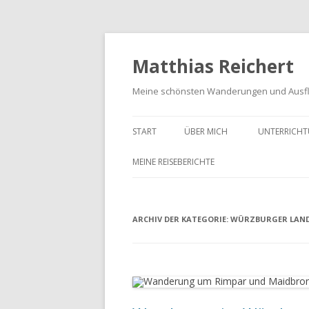
Matthias Reichert
Meine schönsten Wanderungen und Ausf
START
ÜBER MICH
UNTERRICHT
MEINE REISEBERICHTE
FRANKENWALD URLAUB 2023
ARCHIV DER KATEGORIE:
MEIN SCHWARZWALD URLAUB
WÜRZBURGER LAN
2018
UNTERWEGS IM GOTTESGARTEN
WANDERN IN DER OBERPFALZ
2021