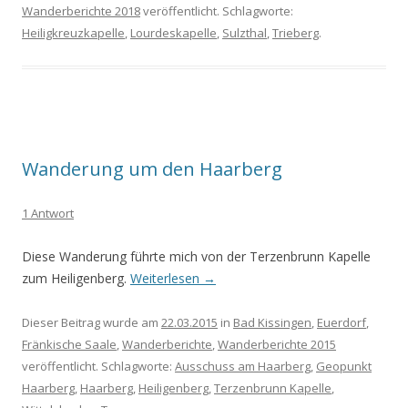
Wanderberichte 2018
veröffentlicht. Schlagworte:
Heiligkreuzkapelle
,
Lourdeskapelle
,
Sulzthal
,
Trieberg
.
Wanderung um den Haarberg
1 Antwort
Diese Wanderung führte mich von der Terzenbrunn Kapelle
zum Heiligenberg.
Weiterlesen
→
Dieser Beitrag wurde am
22.03.2015
in
Bad Kissingen
,
Euerdorf
,
Fränkische Saale
,
Wanderberichte
,
Wanderberichte 2015
veröffentlicht. Schlagworte:
Ausschuss am Haarberg
,
Geopunkt
Haarberg
,
Haarberg
,
Heiligenberg
,
Terzenbrunn Kapelle
,