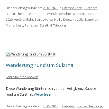
Dieser Beitrag wurde am
23.01.2020
in
Elfershausen
,
Euerdorf
,
Fränkische Saale
,
Südrhön
,
Wanderberichte
,
Wanderberichte
2020
veröffentlicht. Schlagworte:
Heilig Kreuz Kapelle
,
Kapellen
,
Marienberg
,
Ramsthal
,
Sulzthal
,
Trieberg
.
Wanderung rund um Sulzthal
Schreibe eine Antwort
Diese Wanderung führte mich von der Heiligkreuz Kapelle
rund um Sulzthal.
Weiterlesen
→
Dieser Beitrag wurde am
15.04.2018
in
Euerdorf
,
Fränkische Saale
,