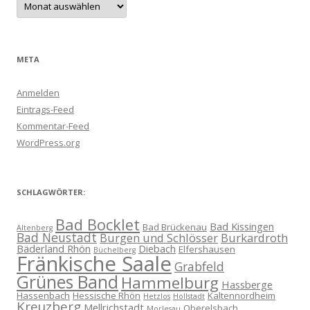
META
Anmelden
Eintrags-Feed
Kommentar-Feed
WordPress.org
SCHLAGWÖRTER:
Bad Bocklet
Bad Kissingen
Bad Brückenau
Altenberg
Bad Neustadt
Burgen und Schlösser
Burkardroth
Bäderland Rhön
Diebach
Elfershausen
Büchelberg
Fränkische Saale
Grabfeld
Grünes Band
Hammelburg
Hassberge
Hassenbach
Hessische Rhön
Kaltennordheim
Hetzlos
Hollstadt
Kreuzberg
Mellrichstadt
Oberelsbach
Morlesau