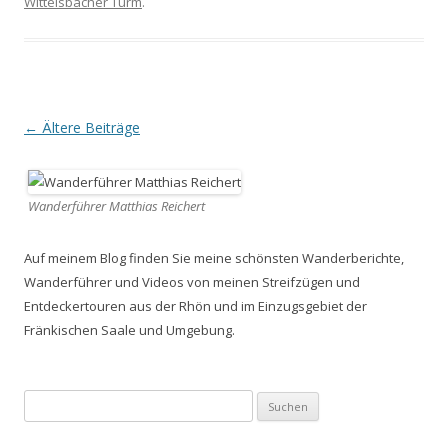
Wittelsbacher Turm
.
Beitrags-
←
Ältere Beiträge
Navigation
Wanderführer Matthias Reichert
Auf meinem Blog finden Sie meine schönsten Wanderberichte,
Wanderführer und Videos von meinen Streifzügen und
Entdeckertouren aus der Rhön und im Einzugsgebiet der
Fränkischen Saale und Umgebung.
Suchen
nach: