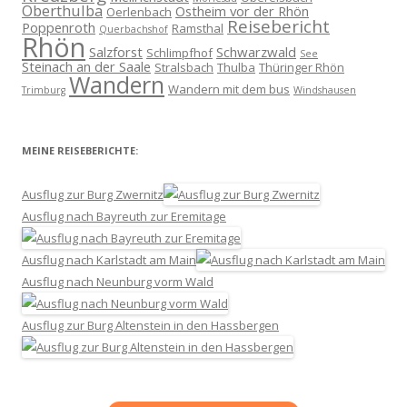
Oberthulba
Ostheim vor der Rhön
Oerlenbach
Reisebericht
Poppenroth
Ramsthal
Querbachshof
Rhön
Salzforst
Schwarzwald
Schlimpfhof
See
Steinach an der Saale
Stralsbach
Thulba
Thüringer Rhön
Wandern
Wandern mit dem bus
Trimburg
Windshausen
MEINE REISEBERICHTE:
Ausflug zur Burg Zwernitz
Ausflug nach Bayreuth zur Eremitage
Ausflug nach Karlstadt am Main
Ausflug nach Neunburg vorm Wald
Ausflug zur Burg Altenstein in den Hassbergen