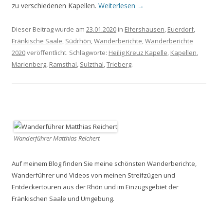
zu verschiedenen Kapellen.
Weiterlesen
→
Dieser Beitrag wurde am
23.01.2020
in
Elfershausen
,
Euerdorf
,
Fränkische Saale
,
Südrhön
,
Wanderberichte
,
Wanderberichte
2020
veröffentlicht. Schlagworte:
Heilig Kreuz Kapelle
,
Kapellen
,
Marienberg
,
Ramsthal
,
Sulzthal
,
Trieberg
.
Wanderführer Matthias Reichert
Auf meinem Blog finden Sie meine schönsten Wanderberichte,
Wanderführer und Videos von meinen Streifzügen und
Entdeckertouren aus der Rhön und im Einzugsgebiet der
Fränkischen Saale und Umgebung.