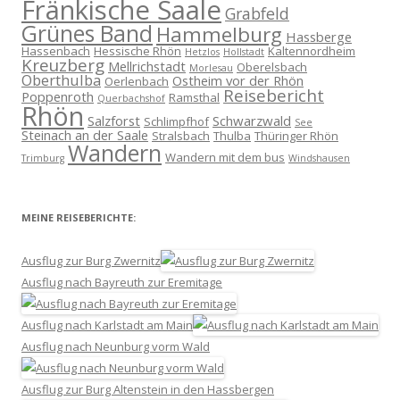
Fränkische Saale
Grabfeld
Grünes Band
Hammelburg
Hassberge
Hassenbach
Hessische Rhön
Kaltennordheim
Hetzlos
Hollstadt
Kreuzberg
Mellrichstadt
Oberelsbach
Morlesau
Oberthulba
Ostheim vor der Rhön
Oerlenbach
Reisebericht
Poppenroth
Ramsthal
Querbachshof
Rhön
Salzforst
Schwarzwald
Schlimpfhof
See
Steinach an der Saale
Stralsbach
Thulba
Thüringer Rhön
Wandern
Wandern mit dem bus
Trimburg
Windshausen
MEINE REISEBERICHTE:
Ausflug zur Burg Zwernitz
Ausflug nach Bayreuth zur Eremitage
Ausflug nach Karlstadt am Main
Ausflug nach Neunburg vorm Wald
Ausflug zur Burg Altenstein in den Hassbergen