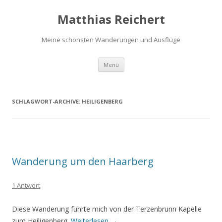
Matthias Reichert
Meine schönsten Wanderungen und Ausflüge
Zum
Menü
Inhalt
springen
SCHLAGWORT-ARCHIVE:
HEILIGENBERG
Wanderung um den Haarberg
1 Antwort
Diese Wanderung führte mich von der Terzenbrunn Kapelle
zum Heiligenberg.
Weiterlesen
→