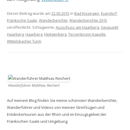
Dieser Beitrag wurde am
22.03.2015
in
Bad Kissingen
,
Euerdorf
,
Fränkische Saale
,
Wanderberichte
,
Wanderberichte 2015
veröffentlicht. Schlagworte:
Ausschuss am Haarberg
,
Geopunkt
Haarberg
,
Haarberg
,
Heiligenberg
,
Terzenbrunn Kapelle
,
Wittelsbacher Turm
.
Wanderführer Matthias Reichert
Auf meinem Blog finden Sie meine schönsten Wanderberichte,
Wanderführer und Videos von meinen Streifzügen und
Entdeckertouren aus der Rhön und im Einzugsgebiet der
Fränkischen Saale und Umgebung.