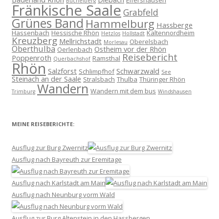
Elfershausen
Büchelberg
Fränkische Saale
Grabfeld
Grünes Band
Hammelburg
Hassberge
Hassenbach
Hessische Rhön
Kaltennordheim
Hetzlos
Hollstadt
Kreuzberg
Mellrichstadt
Oberelsbach
Morlesau
Oberthulba
Ostheim vor der Rhön
Oerlenbach
Reisebericht
Poppenroth
Ramsthal
Querbachshof
Rhön
Salzforst
Schwarzwald
Schlimpfhof
See
Steinach an der Saale
Stralsbach
Thulba
Thüringer Rhön
Wandern
Wandern mit dem bus
Trimburg
Windshausen
MEINE REISEBERICHTE:
Ausflug zur Burg Zwernitz
Ausflug nach Bayreuth zur Eremitage
Ausflug nach Karlstadt am Main
Ausflug nach Neunburg vorm Wald
Ausflug zur Burg Altenstein in den Hassbergen