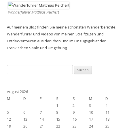
Wanderführer Matthias Reichert
Auf meinem Blog finden Sie meine schönsten Wanderberichte,
Wanderführer und Videos von meinen Streifzügen und
Entdeckertouren aus der Rhön und im Einzugsgebiet der
Fränkischen Saale und Umgebung.
Suchen
nach:
August 2026
M
D
F
S
S
M
D
1
2
3
4
5
6
7
8
9
10
11
12
13
14
15
16
17
18
19
20
21
22
23
24
25