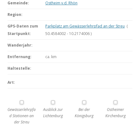
Gemeinde:
Ostheim v.d. Rhön
Region:
GPS-Daten zum
Parkplatz am Gewässerlehrpfad an der Streu
(
Startpunkt:
50.4584002 - 10.2174006 )
Wanderjahr:
Entfernung:
ca.
km
Haltestelle:
Art:
Gewässerlehrpfa
Ausblick zur
Bei der
Ostheimer
d Stationen an
Lichtenburg
Königsburg
Kirchenburg
der Streu