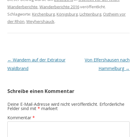
Wanderberichte
,
Wanderberichte 2016
veröffentlicht.
Schlagworte:
Kirchenburg
,
Königsburg
,
Lichtenburg
,
Ostheim vor
der Rhön
,
Weyhershauck
.
Beitrags-
←
Wandern auf der Extratour
Von Elfershausen nach
Navigation
Waldbrand
Hammelburg
→
Schreibe einen Kommentar
Deine E-Mail-Adresse wird nicht veröffentlicht.
Erforderliche
Felder sind mit
*
markiert
Kommentar
*