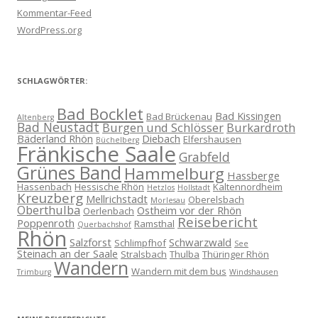
Kommentar-Feed
WordPress.org
SCHLAGWÖRTER:
Bad Bocklet
Bad Kissingen
Bad Brückenau
Altenberg
Bad Neustadt
Burgen und Schlösser
Burkardroth
Bäderland Rhön
Diebach
Elfershausen
Büchelberg
Fränkische Saale
Grabfeld
Grünes Band
Hammelburg
Hassberge
Hassenbach
Hessische Rhön
Kaltennordheim
Hetzlos
Hollstadt
Kreuzberg
Mellrichstadt
Oberelsbach
Morlesau
Oberthulba
Ostheim vor der Rhön
Oerlenbach
Reisebericht
Poppenroth
Ramsthal
Querbachshof
Rhön
Salzforst
Schwarzwald
Schlimpfhof
See
Steinach an der Saale
Stralsbach
Thulba
Thüringer Rhön
Wandern
Wandern mit dem bus
Trimburg
Windshausen