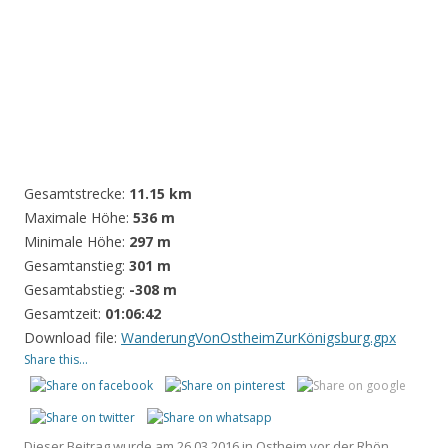
Gesamtstrecke:
11.15 km
Maximale Höhe:
536 m
Minimale Höhe:
297 m
Gesamtanstieg:
301 m
Gesamtabstieg:
-308 m
Gesamtzeit:
01:06:42
Download file:
WanderungVonOstheimZurKönigsburg.gpx
Share this...
Dieser Beitrag wurde am
26.03.2016
in
Ostheim vor der Rhön
,