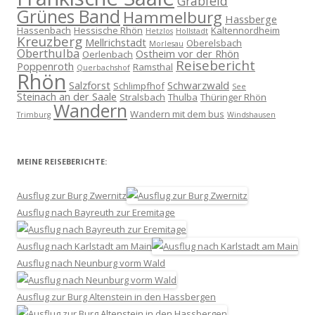
Grabfeld
Grünes Band
Hammelburg
Hassberge
Hassenbach
Hessische Rhön
Kaltennordheim
Hetzlos
Hollstadt
Kreuzberg
Mellrichstadt
Oberelsbach
Morlesau
Oberthulba
Ostheim vor der Rhön
Oerlenbach
Reisebericht
Poppenroth
Ramsthal
Querbachshof
Rhön
Salzforst
Schwarzwald
Schlimpfhof
See
Steinach an der Saale
Stralsbach
Thulba
Thüringer Rhön
Wandern
Wandern mit dem bus
Trimburg
Windshausen
MEINE REISEBERICHTE:
Ausflug zur Burg Zwernitz
Ausflug nach Bayreuth zur Eremitage
Ausflug nach Karlstadt am Main
Ausflug nach Neunburg vorm Wald
Ausflug zur Burg Altenstein in den Hassbergen