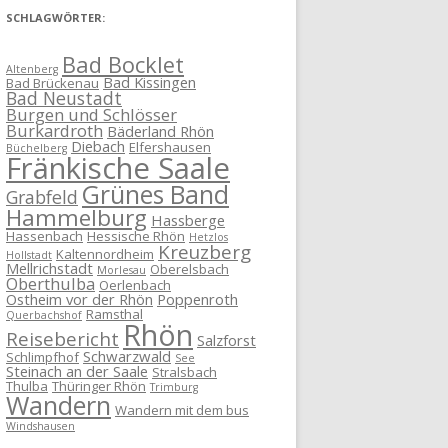
SCHLAGWÖRTER:
Bad Bocklet
Altenberg
Bad Kissingen
Bad Brückenau
Bad Neustadt
Burgen und Schlösser
Burkardroth
Bäderland Rhön
Diebach
Elfershausen
Büchelberg
Fränkische Saale
Grünes Band
Grabfeld
Hammelburg
Hassberge
Hassenbach
Hessische Rhön
Hetzlos
Kreuzberg
Kaltennordheim
Hollstadt
Mellrichstadt
Oberelsbach
Morlesau
Oberthulba
Oerlenbach
Ostheim vor der Rhön
Poppenroth
Ramsthal
Querbachshof
Rhön
Reisebericht
Salzforst
Schwarzwald
Schlimpfhof
See
Steinach an der Saale
Stralsbach
Thulba
Thüringer Rhön
Trimburg
Wandern
Wandern mit dem bus
Windshausen