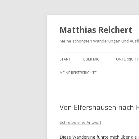
Matthias Reichert
Meine schönsten Wanderungen und Ausf
START
ÜBER MICH
UNTERRICHT
MEINE REISEBERICHTE
FRANKENWALD URLAUB 2023
MEIN SCHWARZWALD URLAUB
Von Elfershausen nach
2018
UNTERWEGS IM GOTTESGARTEN
Schreibe eine Antwort
WANDERN IN DER OBERPFALZ
Diese Wanderung führte mich über die 
2021