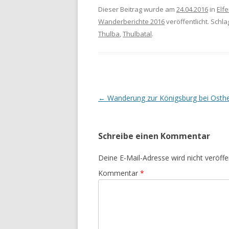
Dieser Beitrag wurde am
24.04.2016
in
Elf
Wanderberichte 2016
veröffentlicht. Schl
Thulba
,
Thulbatal
.
Beitrags-
←
Wanderung zur Königsburg bei Osth
Navigation
Schreibe einen Kommentar
Deine E-Mail-Adresse wird nicht veröffen
Kommentar
*