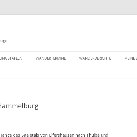
lüge
Zum
Inhalt
UNGSTAFELN
WANDERTERMINE
WANDERBERICHTE
MEINE 
springen
ANDERSWO
MEINE WANDERUNGEN 2013
MEINE WANDERUNGEN 2014
 Hammelburg
MEINE WANDERUNGEN 2015
MEINE WANDERUNGEN 2016
MEINE WANDERUNGEN 2018
Hänge des Saaletals von Elfershausen nach Thulba und