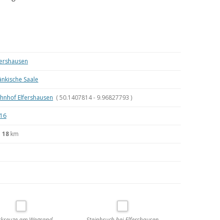
MEINE WANDERUNGEN 2019
MEINE WANDERUNGEN 2020
MEINE WANDERUNGEN 2021
fershausen
MEINE WANDERUNGEN VOM
änkische Saale
KREUZBERG BIS HAMMELBURG
hnhof Elfershausen
( 50.1407814 - 9.96827793 )
VOM KREUZBERG NACH
16
HAMMELBURG
.
18
km
WANDERFÜHRER
WANDERN AM GRÜNEN BAND IN
DER RHÖN UND GRABFELD
rkreuze am Wegrand
Steinbruch bei Elfershausen