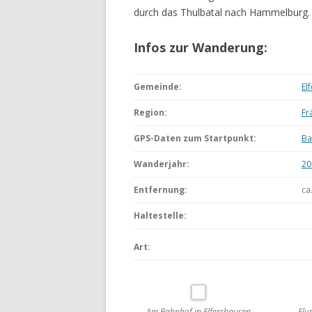
durch das Thulbatal nach Hammelburg.
WANDERURLAUB FÜSSEN 2022
Infos zur Wanderung:
WANDERURLAUB IM OBEREN
MAINTAL
Gemeinde:
El
Region:
Fr
GPS-Daten zum Startpunkt:
Ba
Wanderjahr:
20
Entfernung:
ca
Haltestelle:
Art:
Am Bahnhof in Elfershausen
Flu