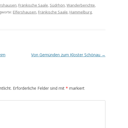
ershausen
,
Fränkische Saale
,
Südrhön
,
Wanderberichte
,
agworte:
Elfershausen
,
Fränkische Saale
,
Hammelburg
,
eim
Von Gemünden zum Kloster Schönau
→
tlicht.
Erforderliche Felder sind mit
*
markiert