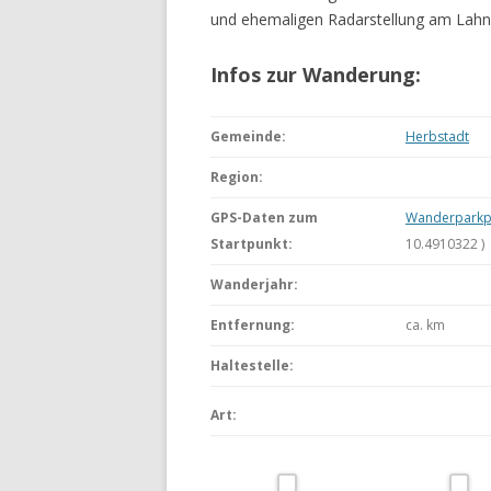
und ehemaligen Radarstellung am Lahn
WANDERURLAUB FÜSSEN 2022
Infos zur Wanderung:
WANDERURLAUB IM OBEREN
MAINTAL
Gemeinde:
Herbstadt
Region:
GPS-Daten zum
Wanderparkpl
Startpunkt:
10.4910322 )
Wanderjahr:
Entfernung:
ca.
km
Haltestelle:
Art: