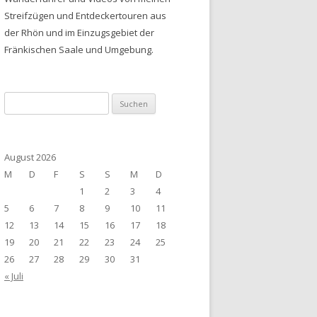
Streifzügen und Entdeckertouren aus
der Rhön und im Einzugsgebiet der
Fränkischen Saale und Umgebung.
Suchen
nach:
August 2026
M
D
F
S
S
M
D
1
2
3
4
5
6
7
8
9
10
11
12
13
14
15
16
17
18
19
20
21
22
23
24
25
26
27
28
29
30
31
« Juli