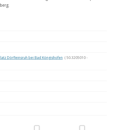
berg.
MEINE WANDERUNGEN 2019
MEINE WANDERUNGEN 2020
MEINE WANDERUNGEN 2021
MEINE WANDERUNGEN VOM
KREUZBERG BIS HAMMELBURG
atz Dörfleinsruh bei Bad Köngishofen
( 50.3205010 -
VOM KREUZBERG NACH
HAMMELBURG
WANDERFÜHRER
WANDERN AM GRÜNEN BAND IN
DER RHÖN UND GRABFELD