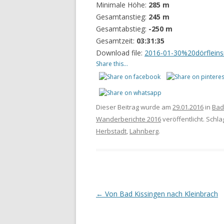
Minimale Höhe:
285 m
Gesamtanstieg:
245 m
Gesamtabstieg:
-250 m
Gesamtzeit:
03:31:35
Download file:
2016-01-30%20dörfleins
Share this...
Dieser Beitrag wurde am
29.01.2016
in
Bad
Wanderberichte 2016
veröffentlicht. Schl
Herbstadt
,
Lahnberg
.
Beitrags-
←
Von Bad Kissingen nach Kleinbrach
Navigation