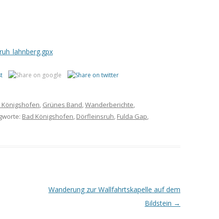
ruh_lahnberg.gpx
 Königshofen
,
Grünes Band
,
Wanderberichte
,
agworte:
Bad Königshofen
,
Dörfleinsruh
,
Fulda Gap
,
Wanderung zur Wallfahrtskapelle auf dem
Bildstein
→