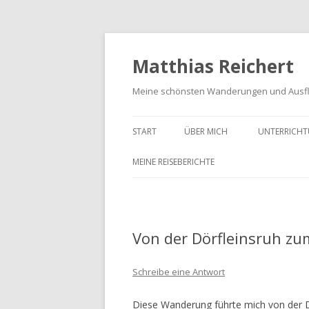
Matthias Reichert
Meine schönsten Wanderungen und Ausf
START
ÜBER MICH
UNTERRICHT
MEINE REISEBERICHTE
FRANKENWALD URLAUB 2023
MEIN SCHWARZWALD URLAUB
Von der Dörfleinsruh z
2018
UNTERWEGS IM GOTTESGARTEN
Schreibe eine Antwort
WANDERN IN DER OBERPFALZ
Diese Wanderung führte mich von der 
2021