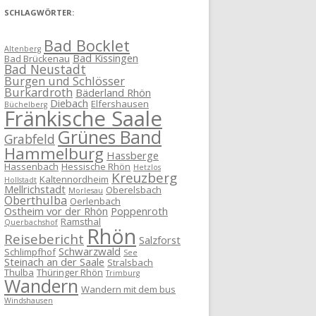
SCHLAGWÖRTER:
Bad Bocklet
Altenberg
Bad Kissingen
Bad Brückenau
Bad Neustadt
Burgen und Schlösser
Burkardroth
Bäderland Rhön
Diebach
Elfershausen
Büchelberg
Fränkische Saale
Grünes Band
Grabfeld
Hammelburg
Hassberge
Hassenbach
Hessische Rhön
Hetzlos
Kreuzberg
Kaltennordheim
Hollstadt
Mellrichstadt
Oberelsbach
Morlesau
Oberthulba
Oerlenbach
Ostheim vor der Rhön
Poppenroth
Ramsthal
Querbachshof
Rhön
Reisebericht
Salzforst
Schwarzwald
Schlimpfhof
See
Steinach an der Saale
Stralsbach
Thulba
Thüringer Rhön
Trimburg
Wandern
Wandern mit dem bus
Windshausen