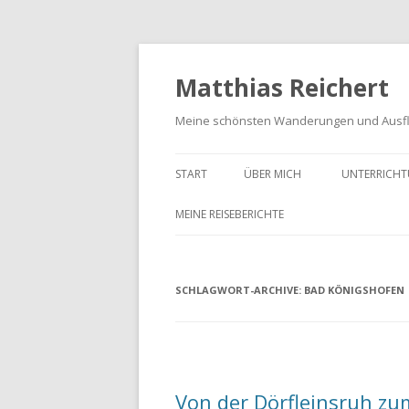
Matthias Reichert
Meine schönsten Wanderungen und Ausf
START
ÜBER MICH
UNTERRICHT
MEINE REISEBERICHTE
FRANKENWALD URLAUB 2023
SCHLAGWORT-ARCHIVE:
MEIN SCHWARZWALD URLAUB
BAD KÖNIGSHOFEN
2018
UNTERWEGS IM GOTTESGARTEN
WANDERN IN DER OBERPFALZ
Von der Dörfleinsruh z
2021