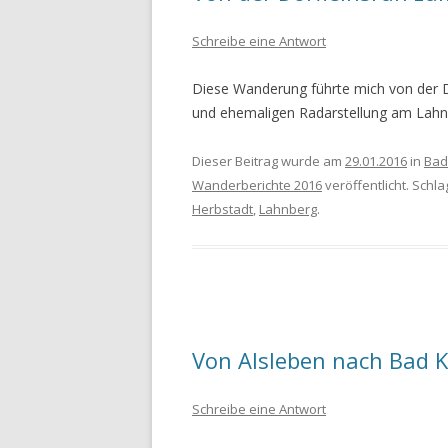
Schreibe eine Antwort
WANDERURLAUB FÜSSEN 2022
WANDERURLAUB IM OBEREN
Diese Wanderung führte mich von der 
MAINTAL
und ehemaligen Radarstellung am Lah
Dieser Beitrag wurde am
29.01.2016
in
Bad
Wanderberichte 2016
veröffentlicht. Schl
Herbstadt
,
Lahnberg
.
Von Alsleben nach Bad 
Schreibe eine Antwort