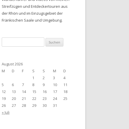
Streifzügen und Entdeckertouren aus
der Rhön und im Einzugsgebiet der
Fränkischen Saale und Umgebung.
Suchen
nach:
August 2026
M
D
F
S
S
M
D
1
2
3
4
5
6
7
8
9
10
11
12
13
14
15
16
17
18
19
20
21
22
23
24
25
26
27
28
29
30
31
« Juli