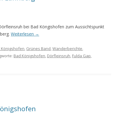
MEINE WANDERUNGEN 2019
MEINE WANDERUNGEN 2020
Dörfleinsruh bei Bad Köngishofen zum Aussichtspunkt
nberg.
Weiterlesen
→
MEINE WANDERUNGEN 2021
MEINE WANDERUNGEN VOM
 Königshofen
,
Grünes Band
,
Wanderberichte
,
KREUZBERG BIS HAMMELBURG
agworte:
Bad Königshofen
,
Dörfleinsruh
,
Fulda Gap
,
VOM KREUZBERG NACH
HAMMELBURG
WANDERFÜHRER
WANDERN AM GRÜNEN BAND IN
DER RHÖN UND GRABFELD
Königshofen