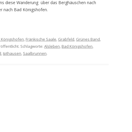
t uns diese Wanderung über das Berghäuschen nach
ter nach Bad Königshofen.
 Königshofen
,
Fränkische Saale
,
Grabfeld
,
Grünes Band
,
öffentlicht. Schlagworte:
Alsleben
,
Bad Königshofen
,
d
,
Ipthausen
,
Saalbrunnen
.