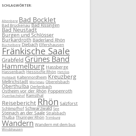
SCHLAGWÖRTER:
Bad Bocklet
Altenberg
Bad Kissingen
Bad Brückenau
Bad Neustadt
Burgen und Schlösser
Burkardroth
Bäderland Rhön
Diebach
Elfershausen
Büchelberg
Fränkische Saale
Grünes Band
Grabfeld
Hammelburg
Hassberge
Hassenbach
Hessische Rhön
Hetzlos
Kreuzberg
Kaltennordheim
Hollstadt
Mellrichstadt
Oberelsbach
Morlesau
Oberthulba
Oerlenbach
Ostheim vor der Rhön
Poppenroth
Ramsthal
Querbachshof
Rhön
Reisebericht
Salzforst
Schwarzwald
Schlimpfhof
See
Steinach an der Saale
Stralsbach
Thulba
Thüringer Rhön
Trimburg
Wandern
Wandern mit dem bus
Windshausen