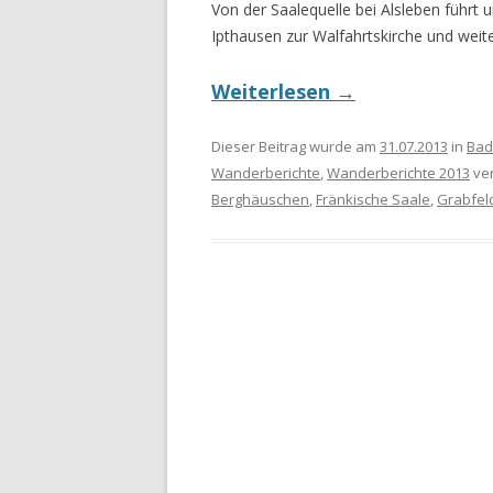
Von der Saalequelle bei Alsleben führ
Ipthausen zur Walfahrtskirche und wei
Weiterlesen
→
Dieser Beitrag wurde am
31.07.2013
in
Bad
Wanderberichte
,
Wanderberichte 2013
ver
Berghäuschen
,
Fränkische Saale
,
Grabfel